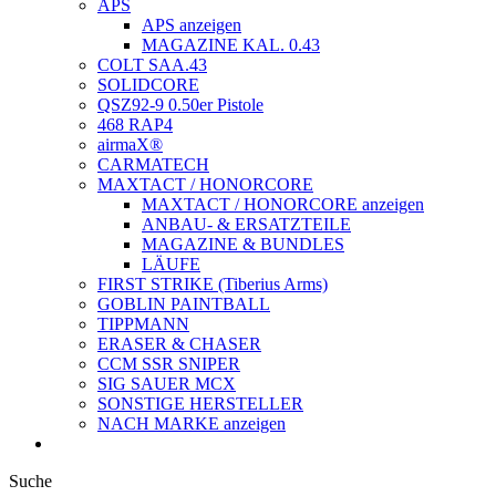
APS
APS anzeigen
MAGAZINE KAL. 0.43
COLT SAA.43
SOLIDCORE
QSZ92-9 0.50er Pistole
468 RAP4
airmaX®
CARMATECH
MAXTACT / HONORCORE
MAXTACT / HONORCORE anzeigen
ANBAU- & ERSATZTEILE
MAGAZINE & BUNDLES
LÄUFE
FIRST STRIKE (Tiberius Arms)
GOBLIN PAINTBALL
TIPPMANN
ERASER & CHASER
CCM SSR SNIPER
SIG SAUER MCX
SONSTIGE HERSTELLER
NACH MARKE anzeigen
Suche