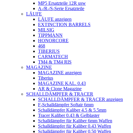
MP5 Ersatzteile 12R usw
A-/R-/S-Serie Ersatzteile
LÄUFE
LÄUFE anzeigen
EXTINCTION BARRELS
MILSIG
TIPPMANN
HONORCORE
468
TIBERIUS
CARMATECH
TM4 & TM4 RIS
MAGAZINE
MAGAZINE anzeigen
Tiberius
MAGAZINE KAL. 0.43
AR & Clone Magazine
SCHALLDÄMPFER & TRACER
SCHALLDÄMPFER & TRACER anzeigen
F-Schalldämpfer Softair 6mm
Schalldämpfer Kaliber 4.5 & 5.5mm
Tracer Kaliber 0.43 & Gelblaster
Schalldämpfer für Kaliber 6mm Waffen
Schalldämpfer für Kaliber 0.43 Waffen
Schalldämpfer für Kaliber 0.50 Waffen