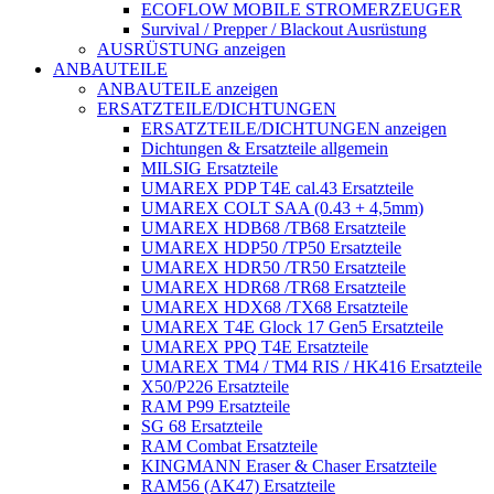
ECOFLOW MOBILE STROMERZEUGER
Survival / Prepper / Blackout Ausrüstung
AUSRÜSTUNG anzeigen
ANBAUTEILE
ANBAUTEILE anzeigen
ERSATZTEILE/DICHTUNGEN
ERSATZTEILE/DICHTUNGEN anzeigen
Dichtungen & Ersatzteile allgemein
MILSIG Ersatzteile
UMAREX PDP T4E cal.43 Ersatzteile
UMAREX COLT SAA (0.43 + 4,5mm)
UMAREX HDB68 /TB68 Ersatzteile
UMAREX HDP50 /TP50 Ersatzteile
UMAREX HDR50 /TR50 Ersatzteile
UMAREX HDR68 /TR68 Ersatzteile
UMAREX HDX68 /TX68 Ersatzteile
UMAREX T4E Glock 17 Gen5 Ersatzteile
UMAREX PPQ T4E Ersatzteile
UMAREX TM4 / TM4 RIS / HK416 Ersatzteile
X50/P226 Ersatzteile
RAM P99 Ersatzteile
SG 68 Ersatzteile
RAM Combat Ersatzteile
KINGMANN Eraser & Chaser Ersatzteile
RAM56 (AK47) Ersatzteile