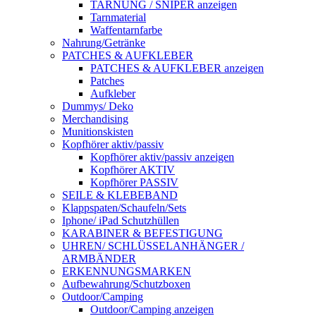
TARNUNG / SNIPER anzeigen
Tarnmaterial
Waffentarnfarbe
Nahrung/Getränke
PATCHES & AUFKLEBER
PATCHES & AUFKLEBER anzeigen
Patches
Aufkleber
Dummys/ Deko
Merchandising
Munitionskisten
Kopfhörer aktiv/passiv
Kopfhörer aktiv/passiv anzeigen
Kopfhörer AKTIV
Kopfhörer PASSIV
SEILE & KLEBEBAND
Klappspaten/Schaufeln/Sets
Iphone/ iPad Schutzhüllen
KARABINER & BEFESTIGUNG
UHREN/ SCHLÜSSELANHÄNGER /
ARMBÄNDER
ERKENNUNGSMARKEN
Aufbewahrung/Schutzboxen
Outdoor/Camping
Outdoor/Camping anzeigen