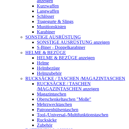
anzeigen
Kurzwaffen
Langwaffen
Schlösser
Tragegurte & Slings
Munitionskisten
Karabiner
SONSTIGE AUSRÜSTUNG
SONSTIGE AUSRÜSTUNG anzeigen
S-Biner - Doppelkarabiner
HELME & BEZÜGE
HELME & BEZÜGE anzeigen
Helme
Helmbezüge
Helmzubehör
RUCKSÄCKE / TASCHEN /MAGAZINTASCHEN
RUCKSÄCKE / TASCHEN
/MAGAZINTASCHEN anzeigen
Magazintaschen
Oberschenkeltaschen "Molle"
Mehrzwecktaschen
Patronenhülsentaschen
Tool-/Universal-/Multifunktionstaschen
Rucksäcke
Zubehör