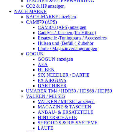
TASCHEN & AUFBEWAHRUNG
CO2 & HP anzeigen
NACH MARKE
NACH MARKE anzeigen
CAM870 (APS)
CAM870 (APS) anzeigen
Caddy´s / Taschen (für Hülsen)
Ersatzteile /Tuningparts / Accessoires
Hülsen und (Befüll-) Zubehör
Läufe / Magazinverlängerungen
GOGUN
GOGUN anzeigen
AEA
HUBEN
SIX NEEDLER / DARTIE
FX AIRGUNS
DART HIKER
UMAREX TM4 / HDR50 / HDS68 / HDP50
VALKEN / MILSIG
VALKEN / MILSIG anzeigen
MAGAZINE & TASCHEN
ANBAU- & ERSATZTEILE
HINTERSCHÄFTE
SHROUD'S & RIS SYSTEME
LÄUFE