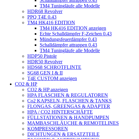
Schalldämpfer attrappen 0.43
TM4 Tuningläufe alle Modelle
HDR68 Revolver
PPQ T4E 0.43
TM4 HK416 EDITION
TM4 HK416 EDITION anzeigen
Echte Schalldämpfer F-Zeichen 0.43
Mündungsfeuerdämpfer 0.43
Schalldämpfer attrappen 0.43
TM4 Tuningläufe alle Modelle
HDP50 Pistole
HDR50 Revolver
HDS68 SCHROTFLINTE
SG68 GEN I & II
T4E CUSTOM anzeigen
CO2 & HP
CO2 & HP anzeigen
HPA FLASCHEN & REGULATOREN
Co2 KAPSELN, FLASCHEN & TANKS
FLONGAS, GREENGAS & ADAPTER
HPA / CO2 HINTERSCHÄFTE
FÜLLSTATIONEN & HANDPUMPEN
MAMBASCHLÄUCHE & REMOTELINES
KOMPRESSOREN
DICHTUNGEN & ERSATZTEILE