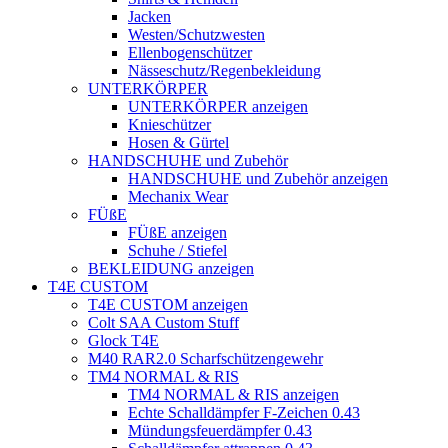
Jacken
Westen/Schutzwesten
Ellenbogenschützer
Nässeschutz/Regenbekleidung
UNTERKÖRPER
UNTERKÖRPER anzeigen
Knieschützer
Hosen & Gürtel
HANDSCHUHE und Zubehör
HANDSCHUHE und Zubehör anzeigen
Mechanix Wear
FÜßE
FÜßE anzeigen
Schuhe / Stiefel
BEKLEIDUNG anzeigen
T4E CUSTOM
T4E CUSTOM anzeigen
Colt SAA Custom Stuff
Glock T4E
M40 RAR2.0 Scharfschützengewehr
TM4 NORMAL & RIS
TM4 NORMAL & RIS anzeigen
Echte Schalldämpfer F-Zeichen 0.43
Mündungsfeuerdämpfer 0.43