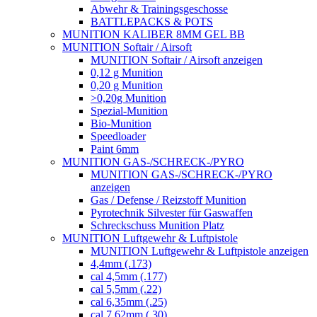
Abwehr & Trainingsgeschosse
BATTLEPACKS & POTS
MUNITION KALIBER 8MM GEL BB
MUNITION Softair / Airsoft
MUNITION Softair / Airsoft anzeigen
0,12 g Munition
0,20 g Munition
>0,20g Munition
Spezial-Munition
Bio-Munition
Speedloader
Paint 6mm
MUNITION GAS-/SCHRECK-/PYRO
MUNITION GAS-/SCHRECK-/PYRO
anzeigen
Gas / Defense / Reizstoff Munition
Pyrotechnik Silvester für Gaswaffen
Schreckschuss Munition Platz
MUNITION Luftgewehr & Luftpistole
MUNITION Luftgewehr & Luftpistole anzeigen
4,4mm (.173)
cal 4,5mm (.177)
cal 5,5mm (.22)
cal 6,35mm (.25)
cal 7,62mm (.30)