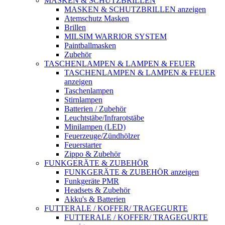
MASKEN & SCHUTZBRILLEN
MASKEN & SCHUTZBRILLEN anzeigen
Atemschutz Masken
Brillen
MILSIM WARRIOR SYSTEM
Paintballmasken
Zubehör
TASCHENLAMPEN & LAMPEN & FEUER
TASCHENLAMPEN & LAMPEN & FEUER
anzeigen
Taschenlampen
Stirnlampen
Batterien / Zubehör
Leuchtstäbe/Infrarotstäbe
Minilampen (LED)
Feuerzeuge/Zündhölzer
Feuerstarter
Zippo & Zubehör
FUNKGERÄTE & ZUBEHÖR
FUNKGERÄTE & ZUBEHÖR anzeigen
Funkgeräte PMR
Headsets & Zubehör
Akku's & Batterien
FUTTERALE / KOFFER/ TRAGEGURTE
FUTTERALE / KOFFER/ TRAGEGURTE