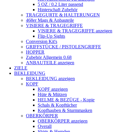
5 OZ / 0.2 Liter passend
Hinterschaft Zubehör
TRAGEGURTE & HALTERUNGEN
468er Mags & Anbauteile
VISIERE & TRAGEGRIFFE
VISIERE & TRAGEGRIFFE anzeigen
Flip-Up Sights
Conversion Kit's
GRIFFSTÜCKE / PISTOLENGRIFFE
HOPPER
Zubehör Allgemein 0.68
ANBAUTEILE anzeigen
ZIELE
BEKLEIDUNG
BEKLEIDUNG anzeigen
KOPF
KOPF anzeigen
Hüte & Mützen
HELME & BEZÜGE - Kopie
Schals & Kopftücher
Kopfhauben & Sturmmasken
OBERKÖRPER
OBERKÖRPER anzeigen
Overall
Shirts & Hemden