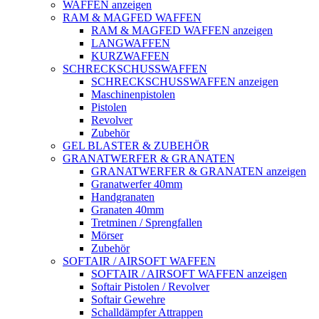
WAFFEN anzeigen
RAM & MAGFED WAFFEN
RAM & MAGFED WAFFEN anzeigen
LANGWAFFEN
KURZWAFFEN
SCHRECKSCHUSSWAFFEN
SCHRECKSCHUSSWAFFEN anzeigen
Maschinenpistolen
Pistolen
Revolver
Zubehör
GEL BLASTER & ZUBEHÖR
GRANATWERFER & GRANATEN
GRANATWERFER & GRANATEN anzeigen
Granatwerfer 40mm
Handgranaten
Granaten 40mm
Tretminen / Sprengfallen
Mörser
Zubehör
SOFTAIR / AIRSOFT WAFFEN
SOFTAIR / AIRSOFT WAFFEN anzeigen
Softair Pistolen / Revolver
Softair Gewehre
Schalldämpfer Attrappen