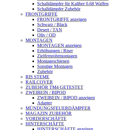
Schalldämpfer für Kaliber 0.68 Waffen
Schalldämpfer Zubehör
FRONTGRIFFE
FRONTGRIFFE anzeigen
Schwarz / Black
Desert / TAN
Oliv / OD
MONTAGEN
MONTAGEN anzeigen
Erhöhungen / Riser
Zielfernrohrmontagen
Montageschienen
Sonstige Montagen
Zubehör
RIS STEME
RAILCOVER
ZUBEHÖR TM4 GETESTET
ZWEIBEIN / BIPOD
ZWEIBEIN / BIPOD anzeigen
Adapter
MÜNDUNGSFEUERDÄMPFER
MAGAZIN ZUBEHÖR
VORDERSCHÄFTE
HINTERSCHÄFTE
HINTERSCHÄFTE anzeigen