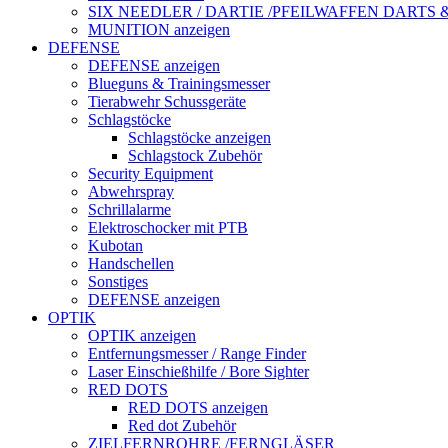
SIX NEEDLER / DARTIE /PFEILWAFFEN DARTS
MUNITION anzeigen
DEFENSE
DEFENSE anzeigen
Blueguns & Trainingsmesser
Tierabwehr Schussgeräte
Schlagstöcke
Schlagstöcke anzeigen
Schlagstock Zubehör
Security Equipment
Abwehrspray
Schrillalarme
Elektroschocker mit PTB
Kubotan
Handschellen
Sonstiges
DEFENSE anzeigen
OPTIK
OPTIK anzeigen
Entfernungsmesser / Range Finder
Laser Einschießhilfe / Bore Sighter
RED DOTS
RED DOTS anzeigen
Red dot Zubehör
ZIELFERNROHRE /FERNGLÄSER