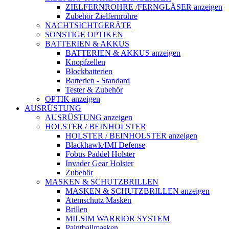
ZIELFERNROHRE /FERNGLÄSER anzeigen
Zubehör Zielfernrohre
NACHTSICHTGERÄTE
SONSTIGE OPTIKEN
BATTERIEN & AKKUS
BATTERIEN & AKKUS anzeigen
Knopfzellen
Blockbatterien
Batterien - Standard
Tester & Zubehör
OPTIK anzeigen
AUSRÜSTUNG
AUSRÜSTUNG anzeigen
HOLSTER / BEINHOLSTER
HOLSTER / BEINHOLSTER anzeigen
Blackhawk/IMI Defense
Fobus Paddel Holster
Invader Gear Holster
Zubehör
MASKEN & SCHUTZBRILLEN
MASKEN & SCHUTZBRILLEN anzeigen
Atemschutz Masken
Brillen
MILSIM WARRIOR SYSTEM
Paintballmasken