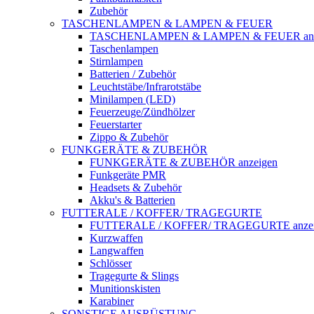
Zubehör
TASCHENLAMPEN & LAMPEN & FEUER
TASCHENLAMPEN & LAMPEN & FEUER anz
Taschenlampen
Stirnlampen
Batterien / Zubehör
Leuchtstäbe/Infrarotstäbe
Minilampen (LED)
Feuerzeuge/Zündhölzer
Feuerstarter
Zippo & Zubehör
FUNKGERÄTE & ZUBEHÖR
FUNKGERÄTE & ZUBEHÖR anzeigen
Funkgeräte PMR
Headsets & Zubehör
Akku's & Batterien
FUTTERALE / KOFFER/ TRAGEGURTE
FUTTERALE / KOFFER/ TRAGEGURTE anzei
Kurzwaffen
Langwaffen
Schlösser
Tragegurte & Slings
Munitionskisten
Karabiner
SONSTIGE AUSRÜSTUNG