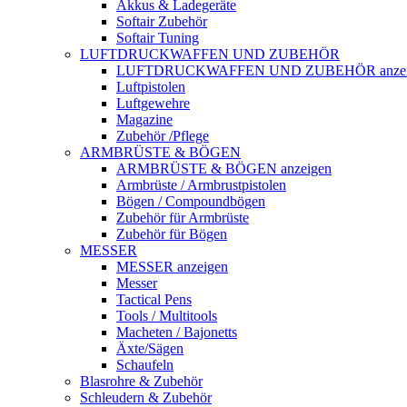
Akkus & Ladegeräte
Softair Zubehör
Softair Tuning
LUFTDRUCKWAFFEN UND ZUBEHÖR
LUFTDRUCKWAFFEN UND ZUBEHÖR anzei
Luftpistolen
Luftgewehre
Magazine
Zubehör /Pflege
ARMBRÜSTE & BÖGEN
ARMBRÜSTE & BÖGEN anzeigen
Armbrüste / Armbrustpistolen
Bögen / Compoundbögen
Zubehör für Armbrüste
Zubehör für Bögen
MESSER
MESSER anzeigen
Messer
Tactical Pens
Tools / Multitools
Macheten / Bajonetts
Äxte/Sägen
Schaufeln
Blasrohre & Zubehör
Schleudern & Zubehör