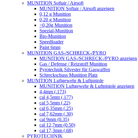
MUNITION Softair / Airsoft
MUNITION Softair / Airsoft anzeigen
0,12 g Munition
0,20 g Munition
>0,20g Munition
Spezial-Munition
Bio-Munition
Speedloader
Paint 6mm
MUNITION GAS-/SCHRECK-/PYRO
MUNITION GAS-/SCHRECK-/PYRO anzeigen
Gas / Defense / Reizstoff Munition
Pyrotechnik Silvester für Gaswaffen
Schreckschuss Munition Platz
MUNITION Luftgewehr & Luftpistole
MUNITION Luftgewehr & Luftpistole anzeigen
4,4mm (.173)
cal 4,5mm (.177)
cal 5,5mm (.22)
cal 6,35mm (.25)
cal 7,62mm (.30)
cal 9mm (0.35)
cal 12,7mm (0.50)
cal 17,3mm (.68)
PYROTECHNIK