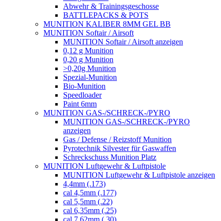
Abwehr & Trainingsgeschosse
BATTLEPACKS & POTS
MUNITION KALIBER 8MM GEL BB
MUNITION Softair / Airsoft
MUNITION Softair / Airsoft anzeigen
0,12 g Munition
0,20 g Munition
>0,20g Munition
Spezial-Munition
Bio-Munition
Speedloader
Paint 6mm
MUNITION GAS-/SCHRECK-/PYRO
MUNITION GAS-/SCHRECK-/PYRO
anzeigen
Gas / Defense / Reizstoff Munition
Pyrotechnik Silvester für Gaswaffen
Schreckschuss Munition Platz
MUNITION Luftgewehr & Luftpistole
MUNITION Luftgewehr & Luftpistole anzeigen
4,4mm (.173)
cal 4,5mm (.177)
cal 5,5mm (.22)
cal 6,35mm (.25)
cal 7,62mm (.30)