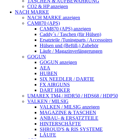
TASCHEN & AUFBEWAHRUNG
CO2 & HP anzeigen
NACH MARKE
NACH MARKE anzeigen
CAM870 (APS)
CAM870 (APS) anzeigen
Caddy´s / Taschen (für Hülsen)
Ersatzteile /Tuningparts / Accessoires
Hülsen und (Befüll-) Zubehör
Läufe / Magazinverlängerungen
GOGUN
GOGUN anzeigen
AEA
HUBEN
SIX NEEDLER / DARTIE
FX AIRGUNS
DART HIKER
UMAREX TM4 / HDR50 / HDS68 / HDP50
VALKEN / MILSIG
VALKEN / MILSIG anzeigen
MAGAZINE & TASCHEN
ANBAU- & ERSATZTEILE
HINTERSCHÄFTE
SHROUD'S & RIS SYSTEME
LÄUFE