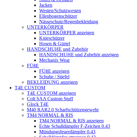
Jacken
Westen/Schutzwesten
Ellenbogenschützer
Nässeschutz/Regenbekleidung
UNTERKÖRPER
UNTERKÖRPER anzeigen
Knieschützer
Hosen & Gürtel
HANDSCHUHE und Zubehör
HANDSCHUHE und Zubehör anzeigen
Mechanix Wear
FÜßE
FÜßE anzeigen
Schuhe / Stiefel
BEKLEIDUNG anzeigen
T4E CUSTOM
T4E CUSTOM anzeigen
Colt SAA Custom Stuff
Glock T4E
M40 RAR2.0 Scharfschützengewehr
TM4 NORMAL & RIS
TM4 NORMAL & RIS anzeigen
Echte Schalldämpfer F-Zeichen 0.43
Mündungsfeuerdämpfer 0.43