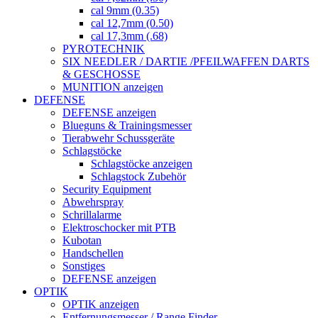
cal 9mm (0.35)
cal 12,7mm (0.50)
cal 17,3mm (.68)
PYROTECHNIK
SIX NEEDLER / DARTIE /PFEILWAFFEN DARTS
& GESCHOSSE
MUNITION anzeigen
DEFENSE
DEFENSE anzeigen
Blueguns & Trainingsmesser
Tierabwehr Schussgeräte
Schlagstöcke
Schlagstöcke anzeigen
Schlagstock Zubehör
Security Equipment
Abwehrspray
Schrillalarme
Elektroschocker mit PTB
Kubotan
Handschellen
Sonstiges
DEFENSE anzeigen
OPTIK
OPTIK anzeigen
Entfernungsmesser / Range Finder