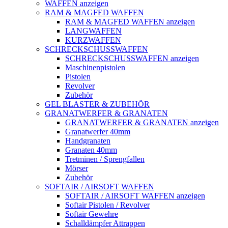
WAFFEN anzeigen
RAM & MAGFED WAFFEN
RAM & MAGFED WAFFEN anzeigen
LANGWAFFEN
KURZWAFFEN
SCHRECKSCHUSSWAFFEN
SCHRECKSCHUSSWAFFEN anzeigen
Maschinenpistolen
Pistolen
Revolver
Zubehör
GEL BLASTER & ZUBEHÖR
GRANATWERFER & GRANATEN
GRANATWERFER & GRANATEN anzeigen
Granatwerfer 40mm
Handgranaten
Granaten 40mm
Tretminen / Sprengfallen
Mörser
Zubehör
SOFTAIR / AIRSOFT WAFFEN
SOFTAIR / AIRSOFT WAFFEN anzeigen
Softair Pistolen / Revolver
Softair Gewehre
Schalldämpfer Attrappen