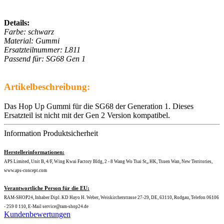
Details:
Farbe: schwarz
Material: Gummi
Ersatzteilnummer: L811
Passend für: SG68 Gen 1
Artikelbeschreibung:
Das Hop Up Gummi für die SG68 der Generation 1. Dieses
Ersatzteil ist nicht mit der Gen 2 Version kompatibel.
Information Produktsicherheit
Herstellerinformationen:
APS Limited, Unit B, 4/F, Wing Kwai Factory Bldg, 2 - 8 Wang Wo Tsai St,, HK, Tsuen Wan, New Territories,
www.aps-concept.com
Verantwortliche Person für die EU:
RAM-SHOP24, Inhaber Dipl. KD Hayo H. Weber, Weiskircherstrasse 27-29, DE, 63110, Rodgau, Telefon 06106
- 259 0 110, E-Mail service@ram-shop24.de
Kundenbewertungen