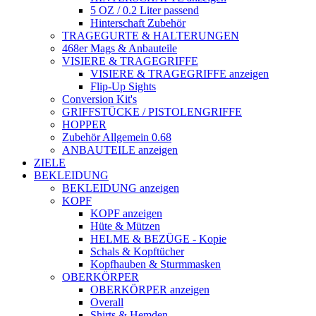
5 OZ / 0.2 Liter passend
Hinterschaft Zubehör
TRAGEGURTE & HALTERUNGEN
468er Mags & Anbauteile
VISIERE & TRAGEGRIFFE
VISIERE & TRAGEGRIFFE anzeigen
Flip-Up Sights
Conversion Kit's
GRIFFSTÜCKE / PISTOLENGRIFFE
HOPPER
Zubehör Allgemein 0.68
ANBAUTEILE anzeigen
ZIELE
BEKLEIDUNG
BEKLEIDUNG anzeigen
KOPF
KOPF anzeigen
Hüte & Mützen
HELME & BEZÜGE - Kopie
Schals & Kopftücher
Kopfhauben & Sturmmasken
OBERKÖRPER
OBERKÖRPER anzeigen
Overall
Shirts & Hemden