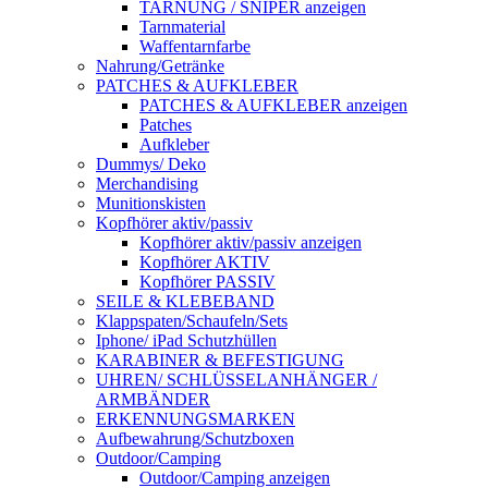
TARNUNG / SNIPER anzeigen
Tarnmaterial
Waffentarnfarbe
Nahrung/Getränke
PATCHES & AUFKLEBER
PATCHES & AUFKLEBER anzeigen
Patches
Aufkleber
Dummys/ Deko
Merchandising
Munitionskisten
Kopfhörer aktiv/passiv
Kopfhörer aktiv/passiv anzeigen
Kopfhörer AKTIV
Kopfhörer PASSIV
SEILE & KLEBEBAND
Klappspaten/Schaufeln/Sets
Iphone/ iPad Schutzhüllen
KARABINER & BEFESTIGUNG
UHREN/ SCHLÜSSELANHÄNGER /
ARMBÄNDER
ERKENNUNGSMARKEN
Aufbewahrung/Schutzboxen
Outdoor/Camping
Outdoor/Camping anzeigen