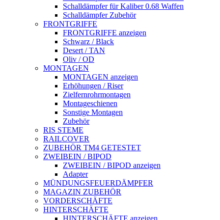
Schalldämpfer für Kaliber 0.68 Waffen
Schalldämpfer Zubehör
FRONTGRIFFE
FRONTGRIFFE anzeigen
Schwarz / Black
Desert / TAN
Oliv / OD
MONTAGEN
MONTAGEN anzeigen
Erhöhungen / Riser
Zielfernrohrmontagen
Montageschienen
Sonstige Montagen
Zubehör
RIS STEME
RAILCOVER
ZUBEHÖR TM4 GETESTET
ZWEIBEIN / BIPOD
ZWEIBEIN / BIPOD anzeigen
Adapter
MÜNDUNGSFEUERDÄMPFER
MAGAZIN ZUBEHÖR
VORDERSCHÄFTE
HINTERSCHÄFTE
HINTERSCHÄFTE anzeigen