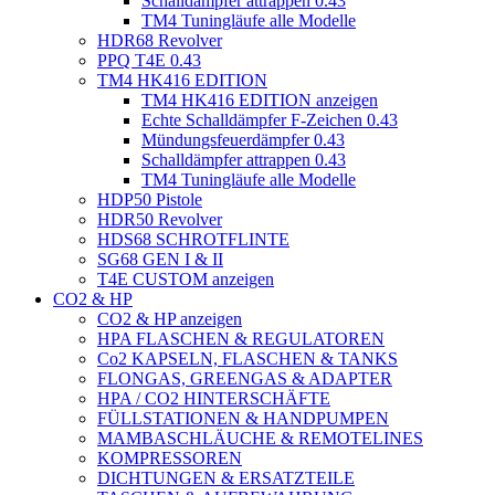
Schalldämpfer attrappen 0.43
TM4 Tuningläufe alle Modelle
HDR68 Revolver
PPQ T4E 0.43
TM4 HK416 EDITION
TM4 HK416 EDITION anzeigen
Echte Schalldämpfer F-Zeichen 0.43
Mündungsfeuerdämpfer 0.43
Schalldämpfer attrappen 0.43
TM4 Tuningläufe alle Modelle
HDP50 Pistole
HDR50 Revolver
HDS68 SCHROTFLINTE
SG68 GEN I & II
T4E CUSTOM anzeigen
CO2 & HP
CO2 & HP anzeigen
HPA FLASCHEN & REGULATOREN
Co2 KAPSELN, FLASCHEN & TANKS
FLONGAS, GREENGAS & ADAPTER
HPA / CO2 HINTERSCHÄFTE
FÜLLSTATIONEN & HANDPUMPEN
MAMBASCHLÄUCHE & REMOTELINES
KOMPRESSOREN
DICHTUNGEN & ERSATZTEILE