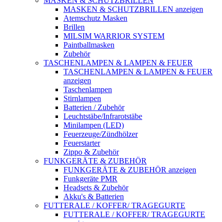
MASKEN & SCHUTZBRILLEN
MASKEN & SCHUTZBRILLEN anzeigen
Atemschutz Masken
Brillen
MILSIM WARRIOR SYSTEM
Paintballmasken
Zubehör
TASCHENLAMPEN & LAMPEN & FEUER
TASCHENLAMPEN & LAMPEN & FEUER
anzeigen
Taschenlampen
Stirnlampen
Batterien / Zubehör
Leuchtstäbe/Infrarotstäbe
Minilampen (LED)
Feuerzeuge/Zündhölzer
Feuerstarter
Zippo & Zubehör
FUNKGERÄTE & ZUBEHÖR
FUNKGERÄTE & ZUBEHÖR anzeigen
Funkgeräte PMR
Headsets & Zubehör
Akku's & Batterien
FUTTERALE / KOFFER/ TRAGEGURTE
FUTTERALE / KOFFER/ TRAGEGURTE