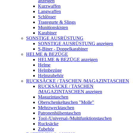
anzeigen
Kurzwaffen
Langwaffen
Schlösser
Tragegurte & Slings
Munitionskisten
Karabiner
SONSTIGE AUSRÜSTUNG
SONSTIGE AUSRÜSTUNG anzeigen
S-Biner - Doppelkarabiner
HELME & BEZÜGE
HELME & BEZÜGE anzeigen
Helme
Helmbezüge
Helmzubehör
RUCKSÄCKE / TASCHEN /MAGAZINTASCHEN
RUCKSÄCKE / TASCHEN
/MAGAZINTASCHEN anzeigen
Magazintaschen
Oberschenkeltaschen "Molle"
Mehrzwecktaschen
Patronenhülsentaschen
Tool-/Universal-/Multifunktionstaschen
Rucksäcke
Zubehör