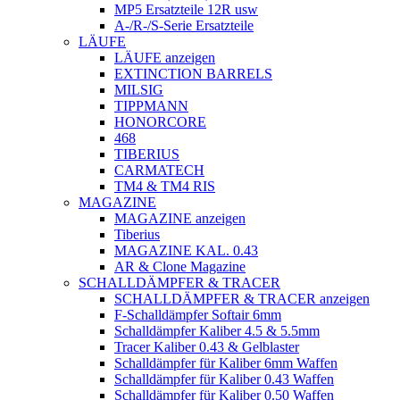
MP5 Ersatzteile 12R usw
A-/R-/S-Serie Ersatzteile
LÄUFE
LÄUFE anzeigen
EXTINCTION BARRELS
MILSIG
TIPPMANN
HONORCORE
468
TIBERIUS
CARMATECH
TM4 & TM4 RIS
MAGAZINE
MAGAZINE anzeigen
Tiberius
MAGAZINE KAL. 0.43
AR & Clone Magazine
SCHALLDÄMPFER & TRACER
SCHALLDÄMPFER & TRACER anzeigen
F-Schalldämpfer Softair 6mm
Schalldämpfer Kaliber 4.5 & 5.5mm
Tracer Kaliber 0.43 & Gelblaster
Schalldämpfer für Kaliber 6mm Waffen
Schalldämpfer für Kaliber 0.43 Waffen
Schalldämpfer für Kaliber 0.50 Waffen