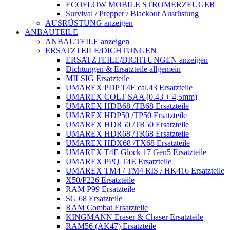
ECOFLOW MOBILE STROMERZEUGER
Survival / Prepper / Blackout Ausrüstung
AUSRÜSTUNG anzeigen
ANBAUTEILE
ANBAUTEILE anzeigen
ERSATZTEILE/DICHTUNGEN
ERSATZTEILE/DICHTUNGEN anzeigen
Dichtungen & Ersatzteile allgemein
MILSIG Ersatzteile
UMAREX PDP T4E cal.43 Ersatzteile
UMAREX COLT SAA (0.43 + 4,5mm)
UMAREX HDB68 /TB68 Ersatzteile
UMAREX HDP50 /TP50 Ersatzteile
UMAREX HDR50 /TR50 Ersatzteile
UMAREX HDR68 /TR68 Ersatzteile
UMAREX HDX68 /TX68 Ersatzteile
UMAREX T4E Glock 17 Gen5 Ersatzteile
UMAREX PPQ T4E Ersatzteile
UMAREX TM4 / TM4 RIS / HK416 Ersatzteile
X50/P226 Ersatzteile
RAM P99 Ersatzteile
SG 68 Ersatzteile
RAM Combat Ersatzteile
KINGMANN Eraser & Chaser Ersatzteile
RAM56 (AK47) Ersatzteile