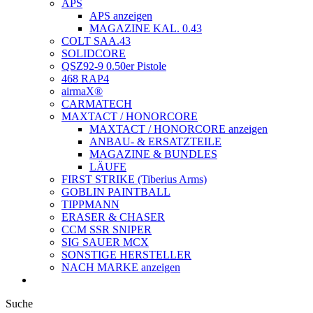
APS
APS anzeigen
MAGAZINE KAL. 0.43
COLT SAA.43
SOLIDCORE
QSZ92-9 0.50er Pistole
468 RAP4
airmaX®
CARMATECH
MAXTACT / HONORCORE
MAXTACT / HONORCORE anzeigen
ANBAU- & ERSATZTEILE
MAGAZINE & BUNDLES
LÄUFE
FIRST STRIKE (Tiberius Arms)
GOBLIN PAINTBALL
TIPPMANN
ERASER & CHASER
CCM SSR SNIPER
SIG SAUER MCX
SONSTIGE HERSTELLER
NACH MARKE anzeigen
Suche