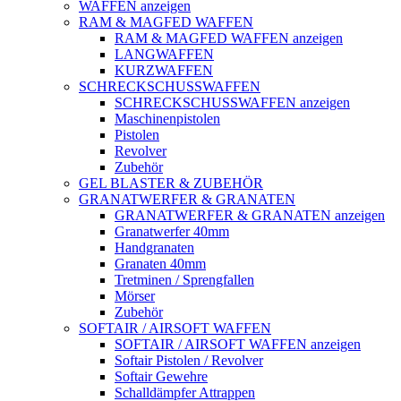
WAFFEN anzeigen
RAM & MAGFED WAFFEN
RAM & MAGFED WAFFEN anzeigen
LANGWAFFEN
KURZWAFFEN
SCHRECKSCHUSSWAFFEN
SCHRECKSCHUSSWAFFEN anzeigen
Maschinenpistolen
Pistolen
Revolver
Zubehör
GEL BLASTER & ZUBEHÖR
GRANATWERFER & GRANATEN
GRANATWERFER & GRANATEN anzeigen
Granatwerfer 40mm
Handgranaten
Granaten 40mm
Tretminen / Sprengfallen
Mörser
Zubehör
SOFTAIR / AIRSOFT WAFFEN
SOFTAIR / AIRSOFT WAFFEN anzeigen
Softair Pistolen / Revolver
Softair Gewehre
Schalldämpfer Attrappen