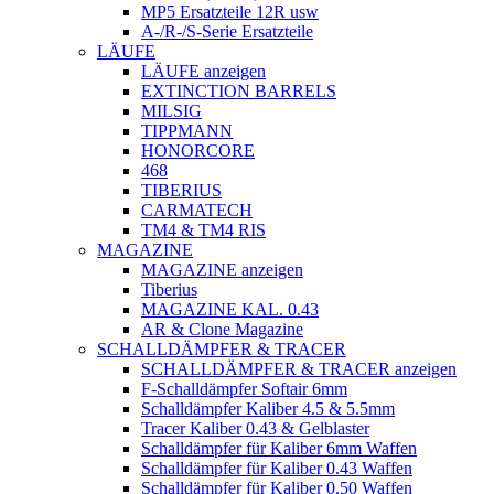
MP5 Ersatzteile 12R usw
A-/R-/S-Serie Ersatzteile
LÄUFE
LÄUFE anzeigen
EXTINCTION BARRELS
MILSIG
TIPPMANN
HONORCORE
468
TIBERIUS
CARMATECH
TM4 & TM4 RIS
MAGAZINE
MAGAZINE anzeigen
Tiberius
MAGAZINE KAL. 0.43
AR & Clone Magazine
SCHALLDÄMPFER & TRACER
SCHALLDÄMPFER & TRACER anzeigen
F-Schalldämpfer Softair 6mm
Schalldämpfer Kaliber 4.5 & 5.5mm
Tracer Kaliber 0.43 & Gelblaster
Schalldämpfer für Kaliber 6mm Waffen
Schalldämpfer für Kaliber 0.43 Waffen
Schalldämpfer für Kaliber 0.50 Waffen