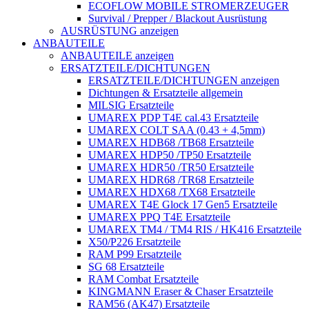
ECOFLOW MOBILE STROMERZEUGER
Survival / Prepper / Blackout Ausrüstung
AUSRÜSTUNG anzeigen
ANBAUTEILE
ANBAUTEILE anzeigen
ERSATZTEILE/DICHTUNGEN
ERSATZTEILE/DICHTUNGEN anzeigen
Dichtungen & Ersatzteile allgemein
MILSIG Ersatzteile
UMAREX PDP T4E cal.43 Ersatzteile
UMAREX COLT SAA (0.43 + 4,5mm)
UMAREX HDB68 /TB68 Ersatzteile
UMAREX HDP50 /TP50 Ersatzteile
UMAREX HDR50 /TR50 Ersatzteile
UMAREX HDR68 /TR68 Ersatzteile
UMAREX HDX68 /TX68 Ersatzteile
UMAREX T4E Glock 17 Gen5 Ersatzteile
UMAREX PPQ T4E Ersatzteile
UMAREX TM4 / TM4 RIS / HK416 Ersatzteile
X50/P226 Ersatzteile
RAM P99 Ersatzteile
SG 68 Ersatzteile
RAM Combat Ersatzteile
KINGMANN Eraser & Chaser Ersatzteile
RAM56 (AK47) Ersatzteile