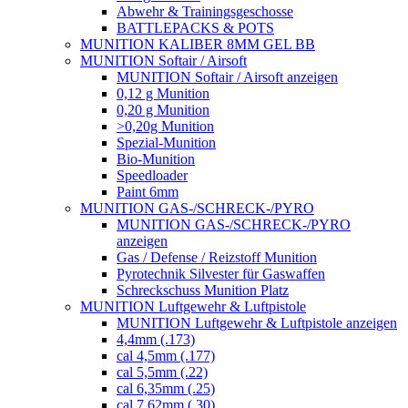
Abwehr & Trainingsgeschosse
BATTLEPACKS & POTS
MUNITION KALIBER 8MM GEL BB
MUNITION Softair / Airsoft
MUNITION Softair / Airsoft anzeigen
0,12 g Munition
0,20 g Munition
>0,20g Munition
Spezial-Munition
Bio-Munition
Speedloader
Paint 6mm
MUNITION GAS-/SCHRECK-/PYRO
MUNITION GAS-/SCHRECK-/PYRO
anzeigen
Gas / Defense / Reizstoff Munition
Pyrotechnik Silvester für Gaswaffen
Schreckschuss Munition Platz
MUNITION Luftgewehr & Luftpistole
MUNITION Luftgewehr & Luftpistole anzeigen
4,4mm (.173)
cal 4,5mm (.177)
cal 5,5mm (.22)
cal 6,35mm (.25)
cal 7,62mm (.30)