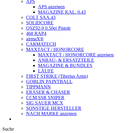
APS
APS anzeigen
MAGAZINE KAL. 0.43
COLT SAA.43
SOLIDCORE
QSZ92-9 0.50er Pistole
468 RAP4
airmaX®
CARMATECH
MAXTACT / HONORCORE
MAXTACT / HONORCORE anzeigen
ANBAU- & ERSATZTEILE
MAGAZINE & BUNDLES
LÄUFE
FIRST STRIKE (Tiberius Arms)
GOBLIN PAINTBALL
TIPPMANN
ERASER & CHASER
CCM SSR SNIPER
SIG SAUER MCX
SONSTIGE HERSTELLER
NACH MARKE anzeigen
Suche