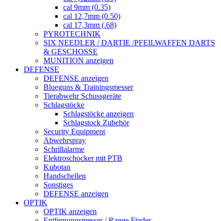
cal 9mm (0.35)
cal 12,7mm (0.50)
cal 17,3mm (.68)
PYROTECHNIK
SIX NEEDLER / DARTIE /PFEILWAFFEN DARTS
& GESCHOSSE
MUNITION anzeigen
DEFENSE
DEFENSE anzeigen
Blueguns & Trainingsmesser
Tierabwehr Schussgeräte
Schlagstöcke
Schlagstöcke anzeigen
Schlagstock Zubehör
Security Equipment
Abwehrspray
Schrillalarme
Elektroschocker mit PTB
Kubotan
Handschellen
Sonstiges
DEFENSE anzeigen
OPTIK
OPTIK anzeigen
Entfernungsmesser / Range Finder