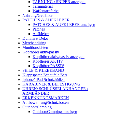
TARNUNG / SNIPER anzeigen
Tarnmaterial
Waffentarnfarbe
Nahrung/Getränke
PATCHES & AUFKLEBER
PATCHES & AUFKLEBER anzeigen
Patches
Aufkleber
Dummys/ Deko
Merchandising
Munitionskisten
Kopfhörer aktiv/passiv
Kopfhörer aktiv/passiv anzeigen
Kopfhörer AKTIV
Kopfhörer PASSIV
SEILE & KLEBEBAND
Klappspaten/Schaufeln/Sets
Iphone/ iPad Schutzhüllen
KARABINER & BEFESTIGUNG
UHREN/ SCHLÜSSELANHÄNGER /
ARMBÄNDER
ERKENNUNGSMARKEN
Aufbewahrung/Schutzboxen
Outdoor/Camping
Outdoor/Camping anzeigen