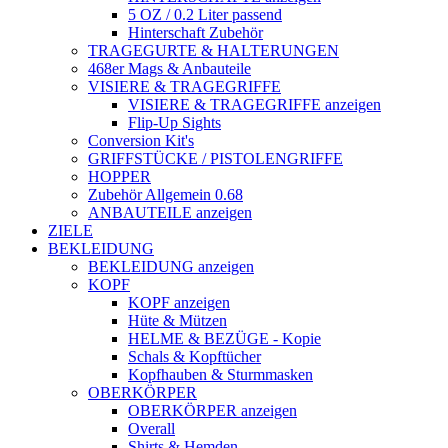
5 OZ / 0.2 Liter passend
Hinterschaft Zubehör
TRAGEGURTE & HALTERUNGEN
468er Mags & Anbauteile
VISIERE & TRAGEGRIFFE
VISIERE & TRAGEGRIFFE anzeigen
Flip-Up Sights
Conversion Kit's
GRIFFSTÜCKE / PISTOLENGRIFFE
HOPPER
Zubehör Allgemein 0.68
ANBAUTEILE anzeigen
ZIELE
BEKLEIDUNG
BEKLEIDUNG anzeigen
KOPF
KOPF anzeigen
Hüte & Mützen
HELME & BEZÜGE - Kopie
Schals & Kopftücher
Kopfhauben & Sturmmasken
OBERKÖRPER
OBERKÖRPER anzeigen
Overall
Shirts & Hemden