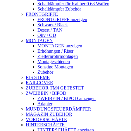
Schalldämpfer für Kaliber 0.68 Waffen
Schalldämpfer Zubehör
FRONTGRIFFE
FRONTGRIFFE anzeigen
Schwarz / Black
Desert / TAN
Oliv / OD
MONTAGEN
MONTAGEN anzeigen
Erhöhungen / Riser
Zielfernrohrmontagen
Montageschienen
Sonstige Montagen
Zubehör
RIS STEME
RAILCOVER
ZUBEHÖR TM4 GETESTET
ZWEIBEIN / BIPOD
ZWEIBEIN / BIPOD anzeigen
Adapter
MÜNDUNGSFEUERDÄMPFER
MAGAZIN ZUBEHÖR
VORDERSCHÄFTE
HINTERSCHÄFTE
HINTERSCHÄFTE anzeigen