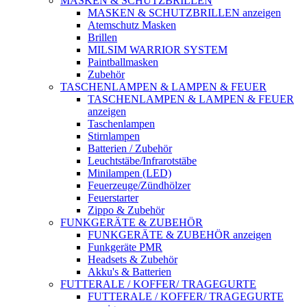
MASKEN & SCHUTZBRILLEN
MASKEN & SCHUTZBRILLEN anzeigen
Atemschutz Masken
Brillen
MILSIM WARRIOR SYSTEM
Paintballmasken
Zubehör
TASCHENLAMPEN & LAMPEN & FEUER
TASCHENLAMPEN & LAMPEN & FEUER
anzeigen
Taschenlampen
Stirnlampen
Batterien / Zubehör
Leuchtstäbe/Infrarotstäbe
Minilampen (LED)
Feuerzeuge/Zündhölzer
Feuerstarter
Zippo & Zubehör
FUNKGERÄTE & ZUBEHÖR
FUNKGERÄTE & ZUBEHÖR anzeigen
Funkgeräte PMR
Headsets & Zubehör
Akku's & Batterien
FUTTERALE / KOFFER/ TRAGEGURTE
FUTTERALE / KOFFER/ TRAGEGURTE