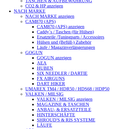
TASCHEN & AUFBEWAHRUNG
CO2 & HP anzeigen
NACH MARKE
NACH MARKE anzeigen
CAM870 (APS)
CAM870 (APS) anzeigen
Caddy´s / Taschen (für Hülsen)
Ersatzteile /Tuningparts / Accessoires
Hülsen und (Befüll-) Zubehör
Läufe / Magazinverlängerungen
GOGUN
GOGUN anzeigen
AEA
HUBEN
SIX NEEDLER / DARTIE
FX AIRGUNS
DART HIKER
UMAREX TM4 / HDR50 / HDS68 / HDP50
VALKEN / MILSIG
VALKEN / MILSIG anzeigen
MAGAZINE & TASCHEN
ANBAU- & ERSATZTEILE
HINTERSCHÄFTE
SHROUD'S & RIS SYSTEME
LÄUFE