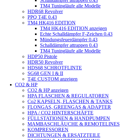
Schalldämpfer attrappen 0.43
TM4 Tuningläufe alle Modelle
HDR68 Revolver
PPQ T4E 0.43
TM4 HK416 EDITION
TM4 HK416 EDITION anzeigen
Echte Schalldämpfer F-Zeichen 0.43
Mündungsfeuerdämpfer 0.43
Schalldämpfer attrappen 0.43
TM4 Tuningläufe alle Modelle
HDP50 Pistole
HDR50 Revolver
HDS68 SCHROTFLINTE
SG68 GEN I & II
T4E CUSTOM anzeigen
CO2 & HP
CO2 & HP anzeigen
HPA FLASCHEN & REGULATOREN
Co2 KAPSELN, FLASCHEN & TANKS
FLONGAS, GREENGAS & ADAPTER
HPA / CO2 HINTERSCHÄFTE
FÜLLSTATIONEN & HANDPUMPEN
MAMBASCHLÄUCHE & REMOTELINES
KOMPRESSOREN
DICHTUNGEN & ERSATZTEILE