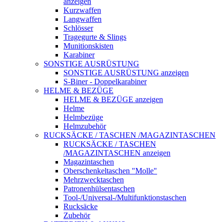
anzeigen
Kurzwaffen
Langwaffen
Schlösser
Tragegurte & Slings
Munitionskisten
Karabiner
SONSTIGE AUSRÜSTUNG
SONSTIGE AUSRÜSTUNG anzeigen
S-Biner - Doppelkarabiner
HELME & BEZÜGE
HELME & BEZÜGE anzeigen
Helme
Helmbezüge
Helmzubehör
RUCKSÄCKE / TASCHEN /MAGAZINTASCHEN
RUCKSÄCKE / TASCHEN
/MAGAZINTASCHEN anzeigen
Magazintaschen
Oberschenkeltaschen "Molle"
Mehrzwecktaschen
Patronenhülsentaschen
Tool-/Universal-/Multifunktionstaschen
Rucksäcke
Zubehör