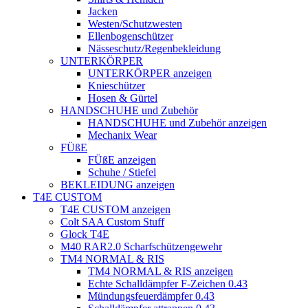
Jacken
Westen/Schutzwesten
Ellenbogenschützer
Nässeschutz/Regenbekleidung
UNTERKÖRPER
UNTERKÖRPER anzeigen
Knieschützer
Hosen & Gürtel
HANDSCHUHE und Zubehör
HANDSCHUHE und Zubehör anzeigen
Mechanix Wear
FÜßE
FÜßE anzeigen
Schuhe / Stiefel
BEKLEIDUNG anzeigen
T4E CUSTOM
T4E CUSTOM anzeigen
Colt SAA Custom Stuff
Glock T4E
M40 RAR2.0 Scharfschützengewehr
TM4 NORMAL & RIS
TM4 NORMAL & RIS anzeigen
Echte Schalldämpfer F-Zeichen 0.43
Mündungsfeuerdämpfer 0.43