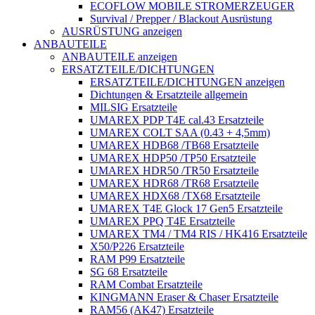
ECOFLOW MOBILE STROMERZEUGER
Survival / Prepper / Blackout Ausrüstung
AUSRÜSTUNG anzeigen
ANBAUTEILE
ANBAUTEILE anzeigen
ERSATZTEILE/DICHTUNGEN
ERSATZTEILE/DICHTUNGEN anzeigen
Dichtungen & Ersatzteile allgemein
MILSIG Ersatzteile
UMAREX PDP T4E cal.43 Ersatzteile
UMAREX COLT SAA (0.43 + 4,5mm)
UMAREX HDB68 /TB68 Ersatzteile
UMAREX HDP50 /TP50 Ersatzteile
UMAREX HDR50 /TR50 Ersatzteile
UMAREX HDR68 /TR68 Ersatzteile
UMAREX HDX68 /TX68 Ersatzteile
UMAREX T4E Glock 17 Gen5 Ersatzteile
UMAREX PPQ T4E Ersatzteile
UMAREX TM4 / TM4 RIS / HK416 Ersatzteile
X50/P226 Ersatzteile
RAM P99 Ersatzteile
SG 68 Ersatzteile
RAM Combat Ersatzteile
KINGMANN Eraser & Chaser Ersatzteile
RAM56 (AK47) Ersatzteile