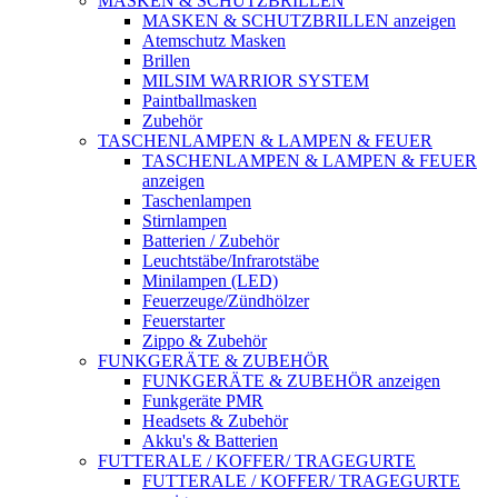
MASKEN & SCHUTZBRILLEN
MASKEN & SCHUTZBRILLEN anzeigen
Atemschutz Masken
Brillen
MILSIM WARRIOR SYSTEM
Paintballmasken
Zubehör
TASCHENLAMPEN & LAMPEN & FEUER
TASCHENLAMPEN & LAMPEN & FEUER
anzeigen
Taschenlampen
Stirnlampen
Batterien / Zubehör
Leuchtstäbe/Infrarotstäbe
Minilampen (LED)
Feuerzeuge/Zündhölzer
Feuerstarter
Zippo & Zubehör
FUNKGERÄTE & ZUBEHÖR
FUNKGERÄTE & ZUBEHÖR anzeigen
Funkgeräte PMR
Headsets & Zubehör
Akku's & Batterien
FUTTERALE / KOFFER/ TRAGEGURTE
FUTTERALE / KOFFER/ TRAGEGURTE