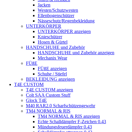
Jacken
Westen/Schutzwesten
Ellenbogenschützer
Nässeschutz/Regenbekleidung
UNTERKÖRPER
UNTERKÖRPER anzeigen
Knieschützer
Hosen & Gürtel
HANDSCHUHE und Zubehör
HANDSCHUHE und Zubehör anzeigen
Mechanix Wear
FÜßE
FÜßE anzeigen
Schuhe / Stiefel
BEKLEIDUNG anzeigen
T4E CUSTOM
T4E CUSTOM anzeigen
Colt SAA Custom Stuff
Glock T4E
M40 RAR2.0 Scharfschützengewehr
TM4 NORMAL & RIS
TM4 NORMAL & RIS anzeigen
Echte Schalldämpfer F-Zeichen 0.43
Mündungsfeuerdämpfer 0.43