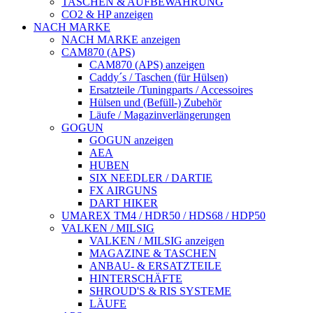
TASCHEN & AUFBEWAHRUNG
CO2 & HP anzeigen
NACH MARKE
NACH MARKE anzeigen
CAM870 (APS)
CAM870 (APS) anzeigen
Caddy´s / Taschen (für Hülsen)
Ersatzteile /Tuningparts / Accessoires
Hülsen und (Befüll-) Zubehör
Läufe / Magazinverlängerungen
GOGUN
GOGUN anzeigen
AEA
HUBEN
SIX NEEDLER / DARTIE
FX AIRGUNS
DART HIKER
UMAREX TM4 / HDR50 / HDS68 / HDP50
VALKEN / MILSIG
VALKEN / MILSIG anzeigen
MAGAZINE & TASCHEN
ANBAU- & ERSATZTEILE
HINTERSCHÄFTE
SHROUD'S & RIS SYSTEME
LÄUFE