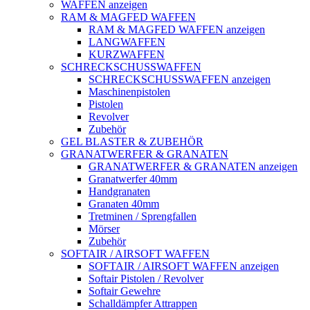
WAFFEN anzeigen
RAM & MAGFED WAFFEN
RAM & MAGFED WAFFEN anzeigen
LANGWAFFEN
KURZWAFFEN
SCHRECKSCHUSSWAFFEN
SCHRECKSCHUSSWAFFEN anzeigen
Maschinenpistolen
Pistolen
Revolver
Zubehör
GEL BLASTER & ZUBEHÖR
GRANATWERFER & GRANATEN
GRANATWERFER & GRANATEN anzeigen
Granatwerfer 40mm
Handgranaten
Granaten 40mm
Tretminen / Sprengfallen
Mörser
Zubehör
SOFTAIR / AIRSOFT WAFFEN
SOFTAIR / AIRSOFT WAFFEN anzeigen
Softair Pistolen / Revolver
Softair Gewehre
Schalldämpfer Attrappen