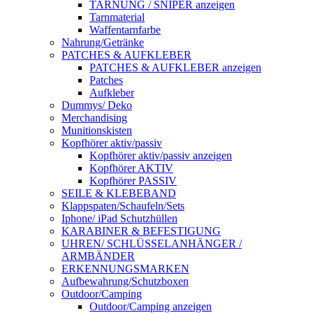
TARNUNG / SNIPER anzeigen
Tarnmaterial
Waffentarnfarbe
Nahrung/Getränke
PATCHES & AUFKLEBER
PATCHES & AUFKLEBER anzeigen
Patches
Aufkleber
Dummys/ Deko
Merchandising
Munitionskisten
Kopfhörer aktiv/passiv
Kopfhörer aktiv/passiv anzeigen
Kopfhörer AKTIV
Kopfhörer PASSIV
SEILE & KLEBEBAND
Klappspaten/Schaufeln/Sets
Iphone/ iPad Schutzhüllen
KARABINER & BEFESTIGUNG
UHREN/ SCHLÜSSELANHÄNGER /
ARMBÄNDER
ERKENNUNGSMARKEN
Aufbewahrung/Schutzboxen
Outdoor/Camping
Outdoor/Camping anzeigen