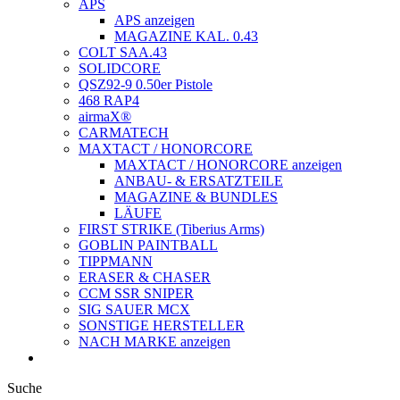
APS
APS anzeigen
MAGAZINE KAL. 0.43
COLT SAA.43
SOLIDCORE
QSZ92-9 0.50er Pistole
468 RAP4
airmaX®
CARMATECH
MAXTACT / HONORCORE
MAXTACT / HONORCORE anzeigen
ANBAU- & ERSATZTEILE
MAGAZINE & BUNDLES
LÄUFE
FIRST STRIKE (Tiberius Arms)
GOBLIN PAINTBALL
TIPPMANN
ERASER & CHASER
CCM SSR SNIPER
SIG SAUER MCX
SONSTIGE HERSTELLER
NACH MARKE anzeigen
Suche