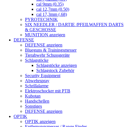
cal 9mm (0.35)
cal 12,7mm (0.50)
cal 17,3mm (.68)
PYROTECHNIK
SIX NEEDLER / DARTIE /PFEILWAFFEN DARTS
& GESCHOSSE
MUNITION anzeigen
DEFENSE
DEFENSE anzeigen
Blueguns & Trainingsmesser
Tierabwehr Schussgeräte
Schlagstöcke
Schlagstöcke anzeigen
Schlagstock Zubehör
Security Equipment
Abwehrspray
Schrillalarme
Elektroschocker mit PTB
Kubotan
Handschellen
Sonstiges
DEFENSE anzeigen
OPTIK
OPTIK anzeigen
Entfernungsmesser / Range Finder