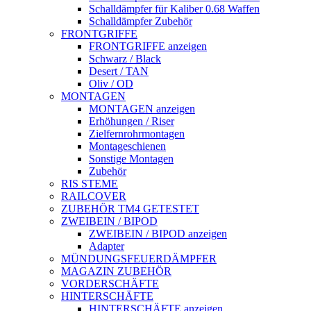
Schalldämpfer für Kaliber 0.68 Waffen
Schalldämpfer Zubehör
FRONTGRIFFE
FRONTGRIFFE anzeigen
Schwarz / Black
Desert / TAN
Oliv / OD
MONTAGEN
MONTAGEN anzeigen
Erhöhungen / Riser
Zielfernrohrmontagen
Montageschienen
Sonstige Montagen
Zubehör
RIS STEME
RAILCOVER
ZUBEHÖR TM4 GETESTET
ZWEIBEIN / BIPOD
ZWEIBEIN / BIPOD anzeigen
Adapter
MÜNDUNGSFEUERDÄMPFER
MAGAZIN ZUBEHÖR
VORDERSCHÄFTE
HINTERSCHÄFTE
HINTERSCHÄFTE anzeigen