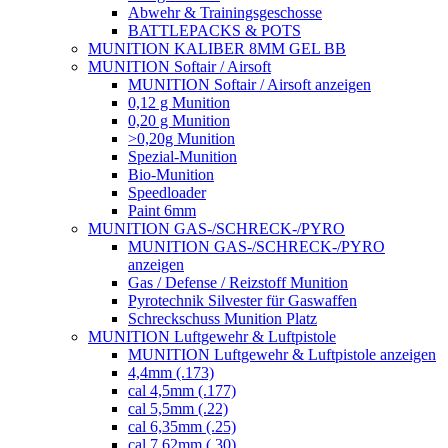
Abwehr & Trainingsgeschosse
BATTLEPACKS & POTS
MUNITION KALIBER 8MM GEL BB
MUNITION Softair / Airsoft
MUNITION Softair / Airsoft anzeigen
0,12 g Munition
0,20 g Munition
>0,20g Munition
Spezial-Munition
Bio-Munition
Speedloader
Paint 6mm
MUNITION GAS-/SCHRECK-/PYRO
MUNITION GAS-/SCHRECK-/PYRO
anzeigen
Gas / Defense / Reizstoff Munition
Pyrotechnik Silvester für Gaswaffen
Schreckschuss Munition Platz
MUNITION Luftgewehr & Luftpistole
MUNITION Luftgewehr & Luftpistole anzeigen
4,4mm (.173)
cal 4,5mm (.177)
cal 5,5mm (.22)
cal 6,35mm (.25)
cal 7,62mm (.30)