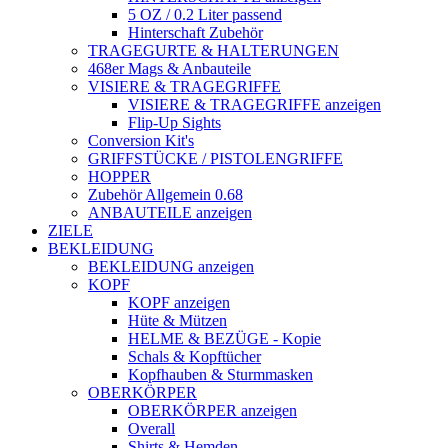
5 OZ / 0.2 Liter passend
Hinterschaft Zubehör
TRAGEGURTE & HALTERUNGEN
468er Mags & Anbauteile
VISIERE & TRAGEGRIFFE
VISIERE & TRAGEGRIFFE anzeigen
Flip-Up Sights
Conversion Kit's
GRIFFSTÜCKE / PISTOLENGRIFFE
HOPPER
Zubehör Allgemein 0.68
ANBAUTEILE anzeigen
ZIELE
BEKLEIDUNG
BEKLEIDUNG anzeigen
KOPF
KOPF anzeigen
Hüte & Mützen
HELME & BEZÜGE - Kopie
Schals & Kopftücher
Kopfhauben & Sturmmasken
OBERKÖRPER
OBERKÖRPER anzeigen
Overall
Shirts & Hemden