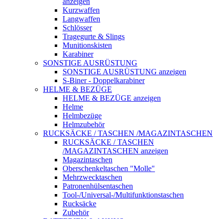
anzeigen
Kurzwaffen
Langwaffen
Schlösser
Tragegurte & Slings
Munitionskisten
Karabiner
SONSTIGE AUSRÜSTUNG
SONSTIGE AUSRÜSTUNG anzeigen
S-Biner - Doppelkarabiner
HELME & BEZÜGE
HELME & BEZÜGE anzeigen
Helme
Helmbezüge
Helmzubehör
RUCKSÄCKE / TASCHEN /MAGAZINTASCHEN
RUCKSÄCKE / TASCHEN
/MAGAZINTASCHEN anzeigen
Magazintaschen
Oberschenkeltaschen "Molle"
Mehrzwecktaschen
Patronenhülsentaschen
Tool-/Universal-/Multifunktionstaschen
Rucksäcke
Zubehör