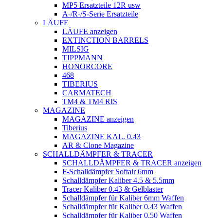
MP5 Ersatzteile 12R usw
A-/R-/S-Serie Ersatzteile
LÄUFE
LÄUFE anzeigen
EXTINCTION BARRELS
MILSIG
TIPPMANN
HONORCORE
468
TIBERIUS
CARMATECH
TM4 & TM4 RIS
MAGAZINE
MAGAZINE anzeigen
Tiberius
MAGAZINE KAL. 0.43
AR & Clone Magazine
SCHALLDÄMPFER & TRACER
SCHALLDÄMPFER & TRACER anzeigen
F-Schalldämpfer Softair 6mm
Schalldämpfer Kaliber 4.5 & 5.5mm
Tracer Kaliber 0.43 & Gelblaster
Schalldämpfer für Kaliber 6mm Waffen
Schalldämpfer für Kaliber 0.43 Waffen
Schalldämpfer für Kaliber 0.50 Waffen