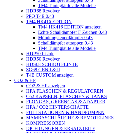
Schalldämpfer attrappen 0.43
TM4 Tuningläufe alle Modelle
HDR68 Revolver
PPQ T4E 0.43
TM4 HK416 EDITION
TM4 HK416 EDITION anzeigen
Echte Schalldämpfer F-Zeichen 0.43
Mündungsfeuerdämpfer 0.43
Schalldämpfer attrappen 0.43
TM4 Tuningläufe alle Modelle
HDP50 Pistole
HDR50 Revolver
HDS68 SCHROTFLINTE
SG68 GEN I & II
T4E CUSTOM anzeigen
CO2 & HP
CO2 & HP anzeigen
HPA FLASCHEN & REGULATOREN
Co2 KAPSELN, FLASCHEN & TANKS
FLONGAS, GREENGAS & ADAPTER
HPA / CO2 HINTERSCHÄFTE
FÜLLSTATIONEN & HANDPUMPEN
MAMBASCHLÄUCHE & REMOTELINES
KOMPRESSOREN
DICHTUNGEN & ERSATZTEILE