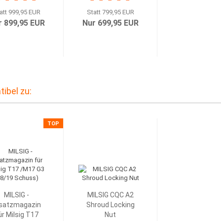
att 999,95 EUR
Statt 799,95 EUR
r 899,95 EUR
Nur 699,95 EUR
tibel zu:
TOP
MILSIG -
MILSIG CQC A2
satzmagazin
Shroud Locking
ür Milsig T17
Nut