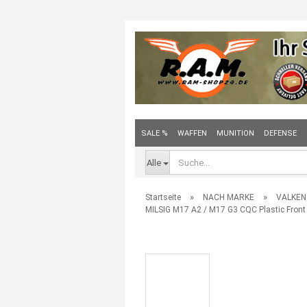
SALE %
WAFFEN
MUNITION
DEFENSE
Alle
»
»
Startseite
NACH MARKE
VALKEN 
MILSIG M17 A2 / M17 G3 CQC Plastic Front