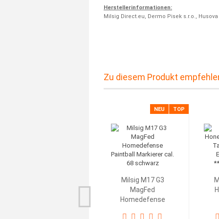
Herstellerinformationen:
Milsig Direct.eu, Dermo Pisek s.r.o., Husov
Zu diesem Produkt empfehlen
NEU
TOP
Milsig M17 G3
M
MagFed
H
Homedefense
Paintball...