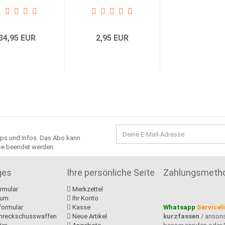
/M17...
34,95 EUR
2,95 EUR
ipps und Infos. Das Abo kann
sse beendet werden.
ges
Ihre persönliche Seite
Zahlungsmeth
rmular
Merkzettel
sum
Ihr Konto
formular
Kasse
Whatsapp
Servicel
hreckschusswaffen
Neue Artikel
kurzfassen
/ anson