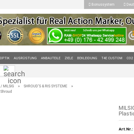
Bonussystem
Deut
OPTIK
AUSRÜSTUNG
ANBAUTEILE
ZIELE
BEKLEIDUNG
T4E CUSTOM
CO2
Suche...
»
»
/ MILSIG
SHROUD'S & RIS SYSTEME
 Shroud
MILSI
Plasti
Art.Nr.: