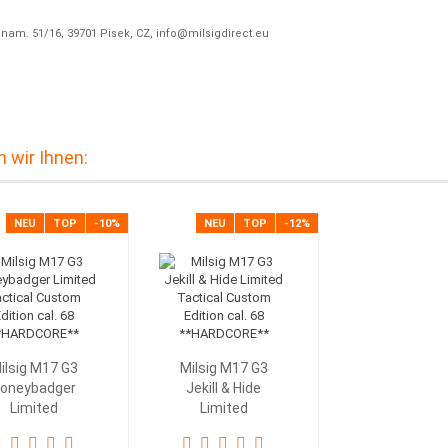
a nam. 51/16, 39701 Pisek, CZ, info@milsigdirect.eu
 wir Ihnen:
NEU
TOP
-10%
NEU
TOP
-12%
ilsig M17 G3
Milsig M17 G3
oneybadger
Jekill & Hide
Limited
Limited
Tactical...
Tactical...