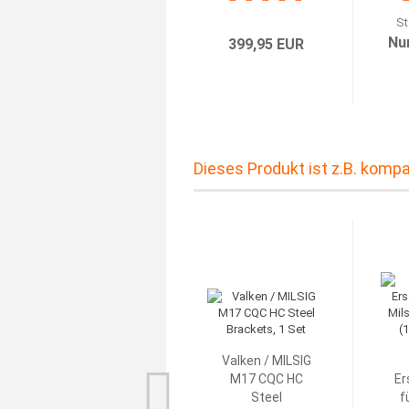
St
Nu
399,95 EUR
Dieses Produkt ist z.B. kompa
Valken / MILSIG
M17 CQC HC
Er
Steel
f