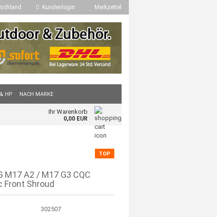
schland
Kundenlogin
Merkzettel
 & HP
NACH MARKE
Ihr Warenkorb
0,00 EUR
TOP
G M17 A2 / M17 G3 CQC
c Front Shroud
302507