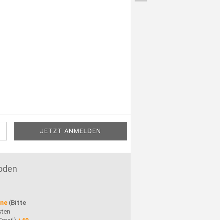
oden
ine
(
Bitte
sten