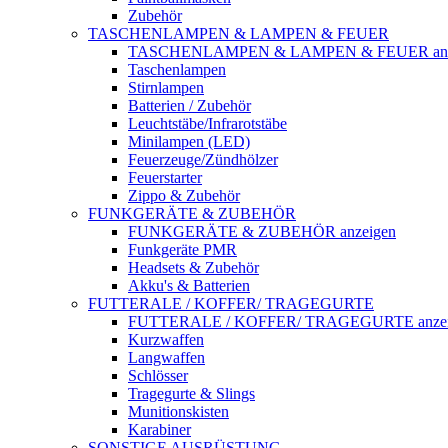
Zubehör
TASCHENLAMPEN & LAMPEN & FEUER
TASCHENLAMPEN & LAMPEN & FEUER anz
Taschenlampen
Stirnlampen
Batterien / Zubehör
Leuchtstäbe/Infrarotstäbe
Minilampen (LED)
Feuerzeuge/Zündhölzer
Feuerstarter
Zippo & Zubehör
FUNKGERÄTE & ZUBEHÖR
FUNKGERÄTE & ZUBEHÖR anzeigen
Funkgeräte PMR
Headsets & Zubehör
Akku's & Batterien
FUTTERALE / KOFFER/ TRAGEGURTE
FUTTERALE / KOFFER/ TRAGEGURTE anzei
Kurzwaffen
Langwaffen
Schlösser
Tragegurte & Slings
Munitionskisten
Karabiner
SONSTIGE AUSRÜSTUNG