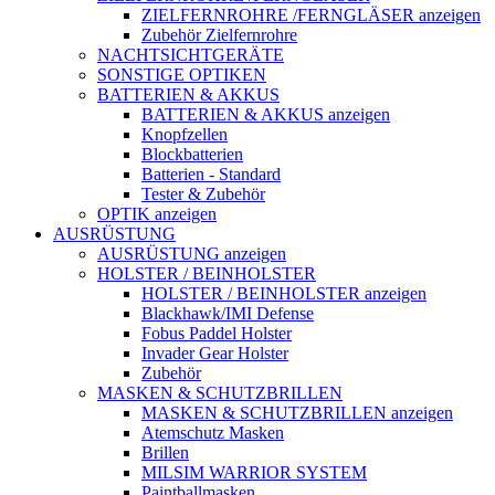
ZIELFERNROHRE /FERNGLÄSER anzeigen
Zubehör Zielfernrohre
NACHTSICHTGERÄTE
SONSTIGE OPTIKEN
BATTERIEN & AKKUS
BATTERIEN & AKKUS anzeigen
Knopfzellen
Blockbatterien
Batterien - Standard
Tester & Zubehör
OPTIK anzeigen
AUSRÜSTUNG
AUSRÜSTUNG anzeigen
HOLSTER / BEINHOLSTER
HOLSTER / BEINHOLSTER anzeigen
Blackhawk/IMI Defense
Fobus Paddel Holster
Invader Gear Holster
Zubehör
MASKEN & SCHUTZBRILLEN
MASKEN & SCHUTZBRILLEN anzeigen
Atemschutz Masken
Brillen
MILSIM WARRIOR SYSTEM
Paintballmasken