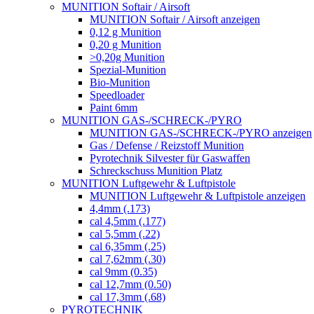
MUNITION Softair / Airsoft
MUNITION Softair / Airsoft anzeigen
0,12 g Munition
0,20 g Munition
>0,20g Munition
Spezial-Munition
Bio-Munition
Speedloader
Paint 6mm
MUNITION GAS-/SCHRECK-/PYRO
MUNITION GAS-/SCHRECK-/PYRO anzeigen
Gas / Defense / Reizstoff Munition
Pyrotechnik Silvester für Gaswaffen
Schreckschuss Munition Platz
MUNITION Luftgewehr & Luftpistole
MUNITION Luftgewehr & Luftpistole anzeigen
4,4mm (.173)
cal 4,5mm (.177)
cal 5,5mm (.22)
cal 6,35mm (.25)
cal 7,62mm (.30)
cal 9mm (0.35)
cal 12,7mm (0.50)
cal 17,3mm (.68)
PYROTECHNIK