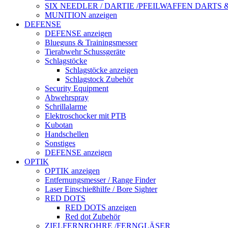
SIX NEEDLER / DARTIE /PFEILWAFFEN DARTS
MUNITION anzeigen
DEFENSE
DEFENSE anzeigen
Blueguns & Trainingsmesser
Tierabwehr Schussgeräte
Schlagstöcke
Schlagstöcke anzeigen
Schlagstock Zubehör
Security Equipment
Abwehrspray
Schrillalarme
Elektroschocker mit PTB
Kubotan
Handschellen
Sonstiges
DEFENSE anzeigen
OPTIK
OPTIK anzeigen
Entfernungsmesser / Range Finder
Laser Einschießhilfe / Bore Sighter
RED DOTS
RED DOTS anzeigen
Red dot Zubehör
ZIELFERNROHRE /FERNGLÄSER