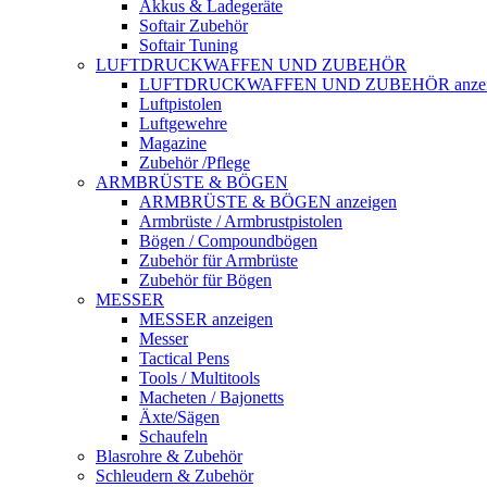
Akkus & Ladegeräte
Softair Zubehör
Softair Tuning
LUFTDRUCKWAFFEN UND ZUBEHÖR
LUFTDRUCKWAFFEN UND ZUBEHÖR anzei
Luftpistolen
Luftgewehre
Magazine
Zubehör /Pflege
ARMBRÜSTE & BÖGEN
ARMBRÜSTE & BÖGEN anzeigen
Armbrüste / Armbrustpistolen
Bögen / Compoundbögen
Zubehör für Armbrüste
Zubehör für Bögen
MESSER
MESSER anzeigen
Messer
Tactical Pens
Tools / Multitools
Macheten / Bajonetts
Äxte/Sägen
Schaufeln
Blasrohre & Zubehör
Schleudern & Zubehör