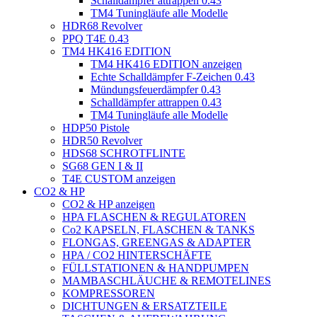
Schalldämpfer attrappen 0.43
TM4 Tuningläufe alle Modelle
HDR68 Revolver
PPQ T4E 0.43
TM4 HK416 EDITION
TM4 HK416 EDITION anzeigen
Echte Schalldämpfer F-Zeichen 0.43
Mündungsfeuerdämpfer 0.43
Schalldämpfer attrappen 0.43
TM4 Tuningläufe alle Modelle
HDP50 Pistole
HDR50 Revolver
HDS68 SCHROTFLINTE
SG68 GEN I & II
T4E CUSTOM anzeigen
CO2 & HP
CO2 & HP anzeigen
HPA FLASCHEN & REGULATOREN
Co2 KAPSELN, FLASCHEN & TANKS
FLONGAS, GREENGAS & ADAPTER
HPA / CO2 HINTERSCHÄFTE
FÜLLSTATIONEN & HANDPUMPEN
MAMBASCHLÄUCHE & REMOTELINES
KOMPRESSOREN
DICHTUNGEN & ERSATZTEILE