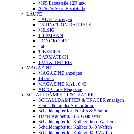
MP5 Ersatzteile 12R usw
A-/R-/S-Serie Ersatzteile
LÄUFE
LÄUFE anzeigen
EXTINCTION BARRELS
MILSIG
TIPPMANN
HONORCORE
468
TIBERIUS
CARMATECH
TM4 & TM4 RIS
MAGAZINE
MAGAZINE anzeigen
Tiberius
MAGAZINE KAL. 0.43
AR & Clone Magazine
SCHALLDÄMPFER & TRACER
SCHALLDÄMPFER & TRACER anzeigen
F-Schalldämpfer Softair 6mm
Schalldämpfer Kaliber 4.5 & 5.5mm
Tracer Kaliber 0.43 & Gelblaster
Schalldämpfer für Kaliber 6mm Waffen
Schalldämpfer für Kaliber 0.43 Waffen
Schalldämpfer für Kaliber 0.50 Waffen