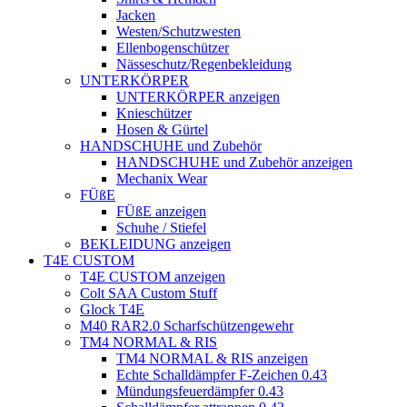
Jacken
Westen/Schutzwesten
Ellenbogenschützer
Nässeschutz/Regenbekleidung
UNTERKÖRPER
UNTERKÖRPER anzeigen
Knieschützer
Hosen & Gürtel
HANDSCHUHE und Zubehör
HANDSCHUHE und Zubehör anzeigen
Mechanix Wear
FÜßE
FÜßE anzeigen
Schuhe / Stiefel
BEKLEIDUNG anzeigen
T4E CUSTOM
T4E CUSTOM anzeigen
Colt SAA Custom Stuff
Glock T4E
M40 RAR2.0 Scharfschützengewehr
TM4 NORMAL & RIS
TM4 NORMAL & RIS anzeigen
Echte Schalldämpfer F-Zeichen 0.43
Mündungsfeuerdämpfer 0.43