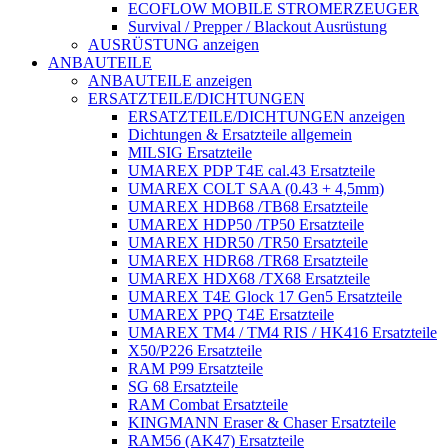
ECOFLOW MOBILE STROMERZEUGER
Survival / Prepper / Blackout Ausrüstung
AUSRÜSTUNG anzeigen
ANBAUTEILE
ANBAUTEILE anzeigen
ERSATZTEILE/DICHTUNGEN
ERSATZTEILE/DICHTUNGEN anzeigen
Dichtungen & Ersatzteile allgemein
MILSIG Ersatzteile
UMAREX PDP T4E cal.43 Ersatzteile
UMAREX COLT SAA (0.43 + 4,5mm)
UMAREX HDB68 /TB68 Ersatzteile
UMAREX HDP50 /TP50 Ersatzteile
UMAREX HDR50 /TR50 Ersatzteile
UMAREX HDR68 /TR68 Ersatzteile
UMAREX HDX68 /TX68 Ersatzteile
UMAREX T4E Glock 17 Gen5 Ersatzteile
UMAREX PPQ T4E Ersatzteile
UMAREX TM4 / TM4 RIS / HK416 Ersatzteile
X50/P226 Ersatzteile
RAM P99 Ersatzteile
SG 68 Ersatzteile
RAM Combat Ersatzteile
KINGMANN Eraser & Chaser Ersatzteile
RAM56 (AK47) Ersatzteile