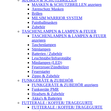
MASKEN & SCHUTZBRILLEN
MASKEN & SCHUTZBRILLEN anzeigen
Atemschutz Masken
Brillen
MILSIM WARRIOR SYSTEM
Paintballmasken
Zubehör
TASCHENLAMPEN & LAMPEN & FEUER
TASCHENLAMPEN & LAMPEN & FEUER
anzeigen
Taschenlampen
Stirnlampen
Batterien / Zubehör
Leuchtstäbe/Infrarotstäbe
Minilampen (LED)
Feuerzeuge/Zündhölzer
Feuerstarter
Zippo & Zubehör
FUNKGERÄTE & ZUBEHÖR
FUNKGERÄTE & ZUBEHÖR anzeigen
Funkgeräte PMR
Headsets & Zubehör
Akku's & Batterien
FUTTERALE / KOFFER/ TRAGEGURTE
FUTTERALE / KOFFER/ TRAGEGURTE