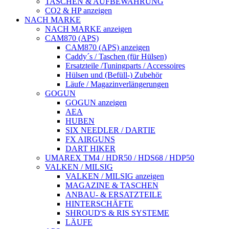
TASCHEN & AUFBEWAHRUNG
CO2 & HP anzeigen
NACH MARKE
NACH MARKE anzeigen
CAM870 (APS)
CAM870 (APS) anzeigen
Caddy´s / Taschen (für Hülsen)
Ersatzteile /Tuningparts / Accessoires
Hülsen und (Befüll-) Zubehör
Läufe / Magazinverlängerungen
GOGUN
GOGUN anzeigen
AEA
HUBEN
SIX NEEDLER / DARTIE
FX AIRGUNS
DART HIKER
UMAREX TM4 / HDR50 / HDS68 / HDP50
VALKEN / MILSIG
VALKEN / MILSIG anzeigen
MAGAZINE & TASCHEN
ANBAU- & ERSATZTEILE
HINTERSCHÄFTE
SHROUD'S & RIS SYSTEME
LÄUFE