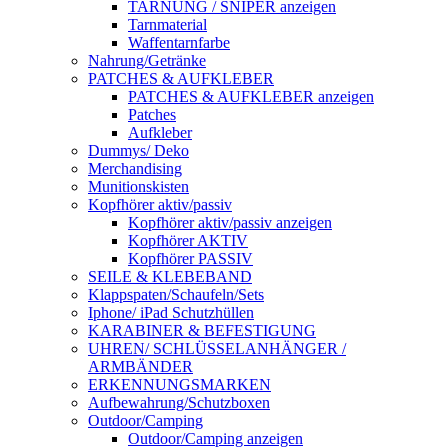
TARNUNG / SNIPER anzeigen
Tarnmaterial
Waffentarnfarbe
Nahrung/Getränke
PATCHES & AUFKLEBER
PATCHES & AUFKLEBER anzeigen
Patches
Aufkleber
Dummys/ Deko
Merchandising
Munitionskisten
Kopfhörer aktiv/passiv
Kopfhörer aktiv/passiv anzeigen
Kopfhörer AKTIV
Kopfhörer PASSIV
SEILE & KLEBEBAND
Klappspaten/Schaufeln/Sets
Iphone/ iPad Schutzhüllen
KARABINER & BEFESTIGUNG
UHREN/ SCHLÜSSELANHÄNGER /
ARMBÄNDER
ERKENNUNGSMARKEN
Aufbewahrung/Schutzboxen
Outdoor/Camping
Outdoor/Camping anzeigen