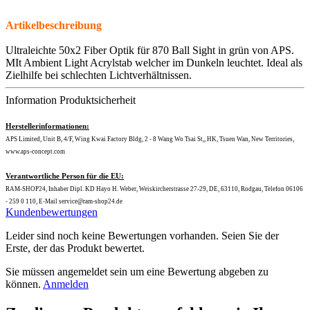
Artikelbeschreibung
Ultraleichte 50x2 Fiber Optik für 870 Ball Sight in grün von APS.
MIt Ambient Light Acrylstab welcher im Dunkeln leuchtet. Ideal als
Zielhilfe bei schlechten Lichtverhältnissen.
Information Produktsicherheit
Herstellerinformationen:
APS Limited, Unit B, 4/F, Wing Kwai Factory Bldg, 2 - 8 Wang Wo Tsai St,, HK, Tsuen Wan, New Territories,
www.aps-concept.com
Verantwortliche Person für die EU:
RAM-SHOP24, Inhaber Dipl. KD Hayo H. Weber, Weiskircherstrasse 27-29, DE, 63110, Rodgau, Telefon 06106
- 259 0 110, E-Mail service@ram-shop24.de
Kundenbewertungen
Leider sind noch keine Bewertungen vorhanden. Seien Sie der
Erste, der das Produkt bewertet.
Sie müssen angemeldet sein um eine Bewertung abgeben zu
können.
Anmelden