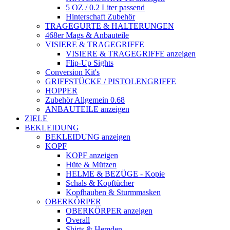
5 OZ / 0.2 Liter passend
Hinterschaft Zubehör
TRAGEGURTE & HALTERUNGEN
468er Mags & Anbauteile
VISIERE & TRAGEGRIFFE
VISIERE & TRAGEGRIFFE anzeigen
Flip-Up Sights
Conversion Kit's
GRIFFSTÜCKE / PISTOLENGRIFFE
HOPPER
Zubehör Allgemein 0.68
ANBAUTEILE anzeigen
ZIELE
BEKLEIDUNG
BEKLEIDUNG anzeigen
KOPF
KOPF anzeigen
Hüte & Mützen
HELME & BEZÜGE - Kopie
Schals & Kopftücher
Kopfhauben & Sturmmasken
OBERKÖRPER
OBERKÖRPER anzeigen
Overall
Shirts & Hemden