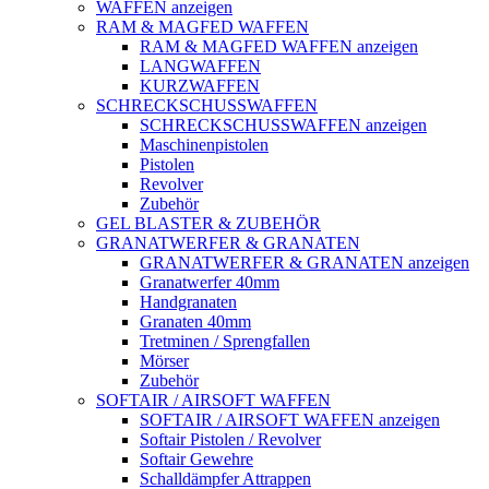
WAFFEN anzeigen
RAM & MAGFED WAFFEN
RAM & MAGFED WAFFEN anzeigen
LANGWAFFEN
KURZWAFFEN
SCHRECKSCHUSSWAFFEN
SCHRECKSCHUSSWAFFEN anzeigen
Maschinenpistolen
Pistolen
Revolver
Zubehör
GEL BLASTER & ZUBEHÖR
GRANATWERFER & GRANATEN
GRANATWERFER & GRANATEN anzeigen
Granatwerfer 40mm
Handgranaten
Granaten 40mm
Tretminen / Sprengfallen
Mörser
Zubehör
SOFTAIR / AIRSOFT WAFFEN
SOFTAIR / AIRSOFT WAFFEN anzeigen
Softair Pistolen / Revolver
Softair Gewehre
Schalldämpfer Attrappen