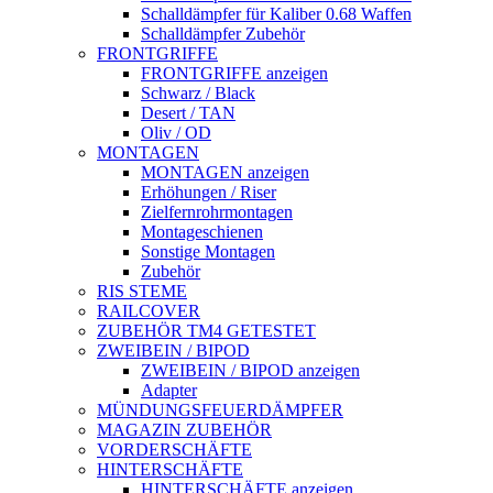
Schalldämpfer für Kaliber 0.68 Waffen
Schalldämpfer Zubehör
FRONTGRIFFE
FRONTGRIFFE anzeigen
Schwarz / Black
Desert / TAN
Oliv / OD
MONTAGEN
MONTAGEN anzeigen
Erhöhungen / Riser
Zielfernrohrmontagen
Montageschienen
Sonstige Montagen
Zubehör
RIS STEME
RAILCOVER
ZUBEHÖR TM4 GETESTET
ZWEIBEIN / BIPOD
ZWEIBEIN / BIPOD anzeigen
Adapter
MÜNDUNGSFEUERDÄMPFER
MAGAZIN ZUBEHÖR
VORDERSCHÄFTE
HINTERSCHÄFTE
HINTERSCHÄFTE anzeigen