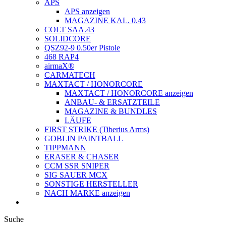
APS
APS anzeigen
MAGAZINE KAL. 0.43
COLT SAA.43
SOLIDCORE
QSZ92-9 0.50er Pistole
468 RAP4
airmaX®
CARMATECH
MAXTACT / HONORCORE
MAXTACT / HONORCORE anzeigen
ANBAU- & ERSATZTEILE
MAGAZINE & BUNDLES
LÄUFE
FIRST STRIKE (Tiberius Arms)
GOBLIN PAINTBALL
TIPPMANN
ERASER & CHASER
CCM SSR SNIPER
SIG SAUER MCX
SONSTIGE HERSTELLER
NACH MARKE anzeigen
Suche