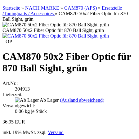
Startseite
»
NACH MARKE
»
CAM870 (APS)
»
Ersatzteile
/Tuningparts / Accessoires
»
CAM870 50x2 Fiber Optic für 870
Ball Sight, grün
CAM870 50x2 Fiber Optic für 870 Ball Sight, grün
TOP
CAM870 50x2 Fiber Optic für
870 Ball Sight, grün
Art.Nr.:
304913
Lieferzeit:
Ab Lager
(Ausland abweichend)
Versandgewicht:
0.06
kg je Stück
36,95 EUR
inkl. 19% MwSt. zzgl.
Versand