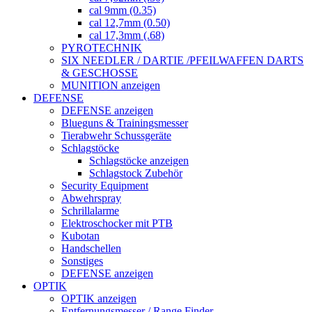
cal 9mm (0.35)
cal 12,7mm (0.50)
cal 17,3mm (.68)
PYROTECHNIK
SIX NEEDLER / DARTIE /PFEILWAFFEN DARTS
& GESCHOSSE
MUNITION anzeigen
DEFENSE
DEFENSE anzeigen
Blueguns & Trainingsmesser
Tierabwehr Schussgeräte
Schlagstöcke
Schlagstöcke anzeigen
Schlagstock Zubehör
Security Equipment
Abwehrspray
Schrillalarme
Elektroschocker mit PTB
Kubotan
Handschellen
Sonstiges
DEFENSE anzeigen
OPTIK
OPTIK anzeigen
Entfernungsmesser / Range Finder