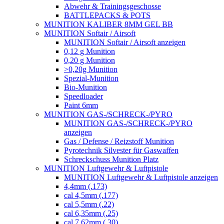
Abwehr & Trainingsgeschosse
BATTLEPACKS & POTS
MUNITION KALIBER 8MM GEL BB
MUNITION Softair / Airsoft
MUNITION Softair / Airsoft anzeigen
0,12 g Munition
0,20 g Munition
>0,20g Munition
Spezial-Munition
Bio-Munition
Speedloader
Paint 6mm
MUNITION GAS-/SCHRECK-/PYRO
MUNITION GAS-/SCHRECK-/PYRO
anzeigen
Gas / Defense / Reizstoff Munition
Pyrotechnik Silvester für Gaswaffen
Schreckschuss Munition Platz
MUNITION Luftgewehr & Luftpistole
MUNITION Luftgewehr & Luftpistole anzeigen
4,4mm (.173)
cal 4,5mm (.177)
cal 5,5mm (.22)
cal 6,35mm (.25)
cal 7,62mm (.30)