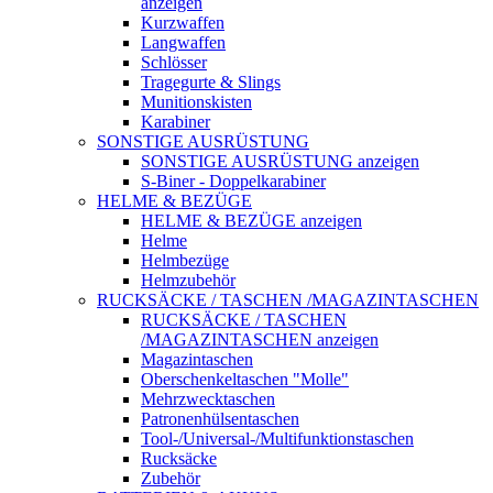
anzeigen
Kurzwaffen
Langwaffen
Schlösser
Tragegurte & Slings
Munitionskisten
Karabiner
SONSTIGE AUSRÜSTUNG
SONSTIGE AUSRÜSTUNG anzeigen
S-Biner - Doppelkarabiner
HELME & BEZÜGE
HELME & BEZÜGE anzeigen
Helme
Helmbezüge
Helmzubehör
RUCKSÄCKE / TASCHEN /MAGAZINTASCHEN
RUCKSÄCKE / TASCHEN
/MAGAZINTASCHEN anzeigen
Magazintaschen
Oberschenkeltaschen "Molle"
Mehrzwecktaschen
Patronenhülsentaschen
Tool-/Universal-/Multifunktionstaschen
Rucksäcke
Zubehör