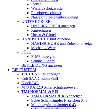
Jacken
Westen/Schutzwesten
Ellenbogenschützer
Nässeschutz/Regenbekleidung
UNTERKÖRPER
UNTERKÖRPER anzeigen
Knieschützer
Hosen & Gürtel
HANDSCHUHE und Zubehör
HANDSCHUHE und Zubehör anzeigen
Mechanix Wear
FÜßE
FÜßE anzeigen
Schuhe / Stiefel
BEKLEIDUNG anzeigen
T4E CUSTOM
T4E CUSTOM anzeigen
Colt SAA Custom Stuff
Glock T4E
M40 RAR2.0 Scharfschützengewehr
TM4 NORMAL & RIS
TM4 NORMAL & RIS anzeigen
Echte Schalldämpfer F-Zeichen 0.43
Mündungsfeuerdämpfer 0.43