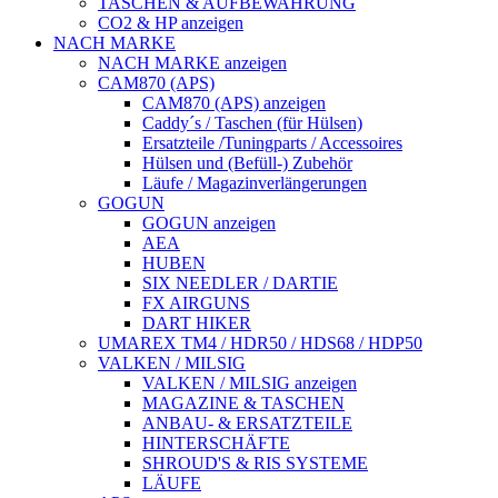
TASCHEN & AUFBEWAHRUNG
CO2 & HP anzeigen
NACH MARKE
NACH MARKE anzeigen
CAM870 (APS)
CAM870 (APS) anzeigen
Caddy´s / Taschen (für Hülsen)
Ersatzteile /Tuningparts / Accessoires
Hülsen und (Befüll-) Zubehör
Läufe / Magazinverlängerungen
GOGUN
GOGUN anzeigen
AEA
HUBEN
SIX NEEDLER / DARTIE
FX AIRGUNS
DART HIKER
UMAREX TM4 / HDR50 / HDS68 / HDP50
VALKEN / MILSIG
VALKEN / MILSIG anzeigen
MAGAZINE & TASCHEN
ANBAU- & ERSATZTEILE
HINTERSCHÄFTE
SHROUD'S & RIS SYSTEME
LÄUFE