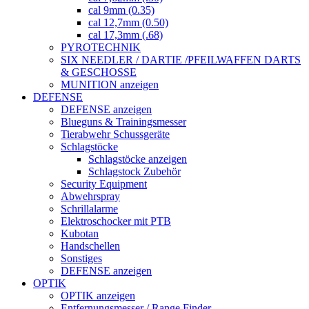
cal 9mm (0.35)
cal 12,7mm (0.50)
cal 17,3mm (.68)
PYROTECHNIK
SIX NEEDLER / DARTIE /PFEILWAFFEN DARTS
& GESCHOSSE
MUNITION anzeigen
DEFENSE
DEFENSE anzeigen
Blueguns & Trainingsmesser
Tierabwehr Schussgeräte
Schlagstöcke
Schlagstöcke anzeigen
Schlagstock Zubehör
Security Equipment
Abwehrspray
Schrillalarme
Elektroschocker mit PTB
Kubotan
Handschellen
Sonstiges
DEFENSE anzeigen
OPTIK
OPTIK anzeigen
Entfernungsmesser / Range Finder