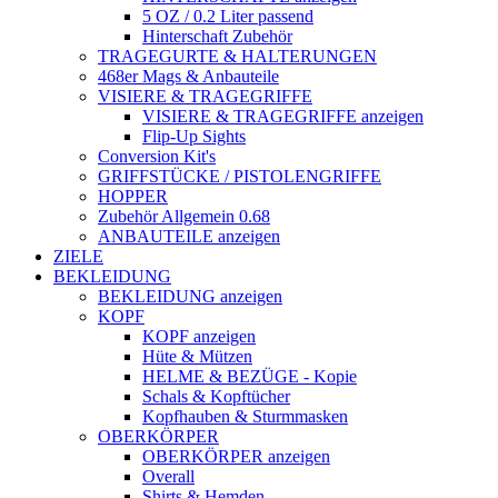
5 OZ / 0.2 Liter passend
Hinterschaft Zubehör
TRAGEGURTE & HALTERUNGEN
468er Mags & Anbauteile
VISIERE & TRAGEGRIFFE
VISIERE & TRAGEGRIFFE anzeigen
Flip-Up Sights
Conversion Kit's
GRIFFSTÜCKE / PISTOLENGRIFFE
HOPPER
Zubehör Allgemein 0.68
ANBAUTEILE anzeigen
ZIELE
BEKLEIDUNG
BEKLEIDUNG anzeigen
KOPF
KOPF anzeigen
Hüte & Mützen
HELME & BEZÜGE - Kopie
Schals & Kopftücher
Kopfhauben & Sturmmasken
OBERKÖRPER
OBERKÖRPER anzeigen
Overall
Shirts & Hemden