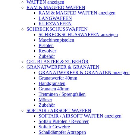
WAFFEN anzeigen
RAM & MAGFED WAFFEN
RAM & MAGFED WAFFEN anzeigen
LANGWAFFEN
KURZWAFFEN
SCHRECKSCHUSSWAFFEN
SCHRECKSCHUSSWAFFEN anzeigen
Maschinenpistolen
Pistolen
Revolver
Zubehör
GEL BLASTER & ZUBEHÖR
GRANATWERFER & GRANATEN
GRANATWERFER & GRANATEN anzeigen
Granatwerfer 40mm
Handgranaten
Granaten 40mm
Tretminen / Sprengfallen
Mörser
Zubehör
SOFTAIR / AIRSOFT WAFFEN
SOFTAIR / AIRSOFT WAFFEN anzeigen
Softair Pistolen / Revolver
Softair Gewehre
Schalldämpfer Attrappen