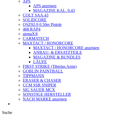
APS
APS anzeigen
MAGAZINE KAL. 0.43
COLT SAA.43
SOLIDCORE
QSZ92-9 0.50er Pistole
468 RAP4
airmaX®
CARMATECH
MAXTACT / HONORCORE
MAXTACT / HONORCORE anzeigen
ANBAU- & ERSATZTEILE
MAGAZINE & BUNDLES
LÄUFE
FIRST STRIKE (Tiberius Arms)
GOBLIN PAINTBALL
TIPPMANN
ERASER & CHASER
CCM SSR SNIPER
SIG SAUER MCX
SONSTIGE HERSTELLER
NACH MARKE anzeigen
Suche