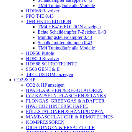
Schalldämpfer attrappen 0.43
TM4 Tuningläufe alle Modelle
HDR68 Revolver
PPQ T4E 0.43
TM4 HK416 EDITION
TM4 HK416 EDITION anzeigen
Echte Schalldämpfer F-Zeichen 0.43
Mündungsfeuerdämpfer 0.43
Schalldämpfer attrappen 0.43
TM4 Tuningläufe alle Modelle
HDP50 Pistole
HDR50 Revolver
HDS68 SCHROTFLINTE
SG68 GEN I & II
T4E CUSTOM anzeigen
CO2 & HP
CO2 & HP anzeigen
HPA FLASCHEN & REGULATOREN
Co2 KAPSELN, FLASCHEN & TANKS
FLONGAS, GREENGAS & ADAPTER
HPA / CO2 HINTERSCHÄFTE
FÜLLSTATIONEN & HANDPUMPEN
MAMBASCHLÄUCHE & REMOTELINES
KOMPRESSOREN
DICHTUNGEN & ERSATZTEILE