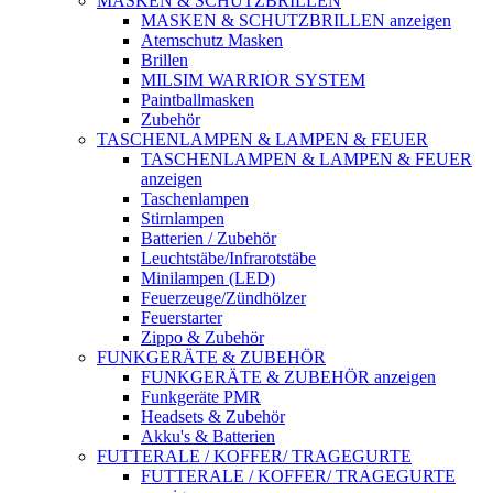
MASKEN & SCHUTZBRILLEN
MASKEN & SCHUTZBRILLEN anzeigen
Atemschutz Masken
Brillen
MILSIM WARRIOR SYSTEM
Paintballmasken
Zubehör
TASCHENLAMPEN & LAMPEN & FEUER
TASCHENLAMPEN & LAMPEN & FEUER
anzeigen
Taschenlampen
Stirnlampen
Batterien / Zubehör
Leuchtstäbe/Infrarotstäbe
Minilampen (LED)
Feuerzeuge/Zündhölzer
Feuerstarter
Zippo & Zubehör
FUNKGERÄTE & ZUBEHÖR
FUNKGERÄTE & ZUBEHÖR anzeigen
Funkgeräte PMR
Headsets & Zubehör
Akku's & Batterien
FUTTERALE / KOFFER/ TRAGEGURTE
FUTTERALE / KOFFER/ TRAGEGURTE