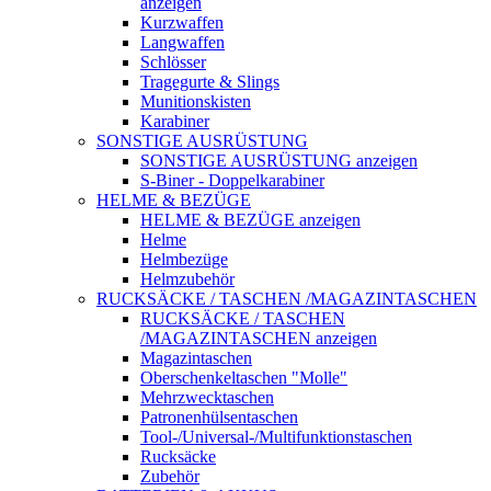
anzeigen
Kurzwaffen
Langwaffen
Schlösser
Tragegurte & Slings
Munitionskisten
Karabiner
SONSTIGE AUSRÜSTUNG
SONSTIGE AUSRÜSTUNG anzeigen
S-Biner - Doppelkarabiner
HELME & BEZÜGE
HELME & BEZÜGE anzeigen
Helme
Helmbezüge
Helmzubehör
RUCKSÄCKE / TASCHEN /MAGAZINTASCHEN
RUCKSÄCKE / TASCHEN
/MAGAZINTASCHEN anzeigen
Magazintaschen
Oberschenkeltaschen "Molle"
Mehrzwecktaschen
Patronenhülsentaschen
Tool-/Universal-/Multifunktionstaschen
Rucksäcke
Zubehör