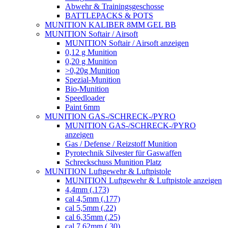
Abwehr & Trainingsgeschosse
BATTLEPACKS & POTS
MUNITION KALIBER 8MM GEL BB
MUNITION Softair / Airsoft
MUNITION Softair / Airsoft anzeigen
0,12 g Munition
0,20 g Munition
>0,20g Munition
Spezial-Munition
Bio-Munition
Speedloader
Paint 6mm
MUNITION GAS-/SCHRECK-/PYRO
MUNITION GAS-/SCHRECK-/PYRO
anzeigen
Gas / Defense / Reizstoff Munition
Pyrotechnik Silvester für Gaswaffen
Schreckschuss Munition Platz
MUNITION Luftgewehr & Luftpistole
MUNITION Luftgewehr & Luftpistole anzeigen
4,4mm (.173)
cal 4,5mm (.177)
cal 5,5mm (.22)
cal 6,35mm (.25)
cal 7,62mm (.30)