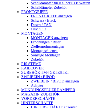
Schalldämpfer für Kaliber 0.68 Waffen
Schalldämpfer Zubehör
FRONTGRIFFE
FRONTGRIFFE anzeigen
Schwarz / Black
Desert / TAN
Oliv / OD
MONTAGEN
MONTAGEN anzeigen
Erhöhungen / Riser
Zielfernrohrmontagen
Montageschienen
Sonstige Montagen
Zubehör
RIS STEME
RAILCOVER
ZUBEHÖR TM4 GETESTET
ZWEIBEIN / BIPOD
ZWEIBEIN / BIPOD anzeigen
Adapter
MÜNDUNGSFEUERDÄMPFER
MAGAZIN ZUBEHÖR
VORDERSCHÄFTE
HINTERSCHÄFTE
HINTERSCHÄFTE anzeigen