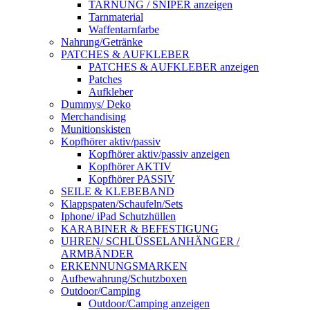
TARNUNG / SNIPER anzeigen
Tarnmaterial
Waffentarnfarbe
Nahrung/Getränke
PATCHES & AUFKLEBER
PATCHES & AUFKLEBER anzeigen
Patches
Aufkleber
Dummys/ Deko
Merchandising
Munitionskisten
Kopfhörer aktiv/passiv
Kopfhörer aktiv/passiv anzeigen
Kopfhörer AKTIV
Kopfhörer PASSIV
SEILE & KLEBEBAND
Klappspaten/Schaufeln/Sets
Iphone/ iPad Schutzhüllen
KARABINER & BEFESTIGUNG
UHREN/ SCHLÜSSELANHÄNGER /
ARMBÄNDER
ERKENNUNGSMARKEN
Aufbewahrung/Schutzboxen
Outdoor/Camping
Outdoor/Camping anzeigen