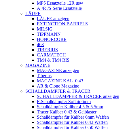
MP5 Ersatzteile 12R usw
A-/R-/S-Serie Ersatzteile
LÄUFE
LÄUFE anzeigen
EXTINCTION BARRELS
MILSIG
TIPPMANN
HONORCORE
468
TIBERIUS
CARMATECH
TM4 & TM4 RIS
MAGAZINE
MAGAZINE anzeigen
Tiberius
MAGAZINE KAL. 0.43
AR & Clone Magazine
SCHALLDÄMPFER & TRACER
SCHALLDÄMPFER & TRACER anzeigen
F-Schalldämpfer Softair 6mm
Schalldämpfer Kaliber 4.5 & 5.5mm
Tracer Kaliber 0.43 & Gelblaster
Schalldämpfer für Kaliber 6mm Waffen
Schalldämpfer für Kaliber 0.43 Waffen
Schalldämpfer für Kaliber 0.50 Waffen