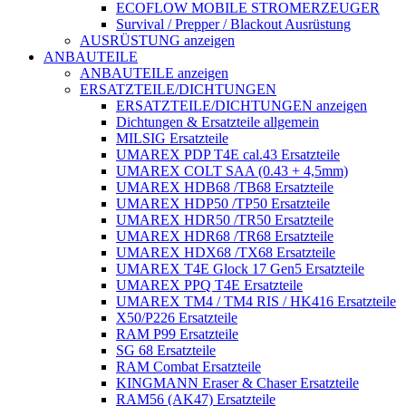
ECOFLOW MOBILE STROMERZEUGER
Survival / Prepper / Blackout Ausrüstung
AUSRÜSTUNG anzeigen
ANBAUTEILE
ANBAUTEILE anzeigen
ERSATZTEILE/DICHTUNGEN
ERSATZTEILE/DICHTUNGEN anzeigen
Dichtungen & Ersatzteile allgemein
MILSIG Ersatzteile
UMAREX PDP T4E cal.43 Ersatzteile
UMAREX COLT SAA (0.43 + 4,5mm)
UMAREX HDB68 /TB68 Ersatzteile
UMAREX HDP50 /TP50 Ersatzteile
UMAREX HDR50 /TR50 Ersatzteile
UMAREX HDR68 /TR68 Ersatzteile
UMAREX HDX68 /TX68 Ersatzteile
UMAREX T4E Glock 17 Gen5 Ersatzteile
UMAREX PPQ T4E Ersatzteile
UMAREX TM4 / TM4 RIS / HK416 Ersatzteile
X50/P226 Ersatzteile
RAM P99 Ersatzteile
SG 68 Ersatzteile
RAM Combat Ersatzteile
KINGMANN Eraser & Chaser Ersatzteile
RAM56 (AK47) Ersatzteile