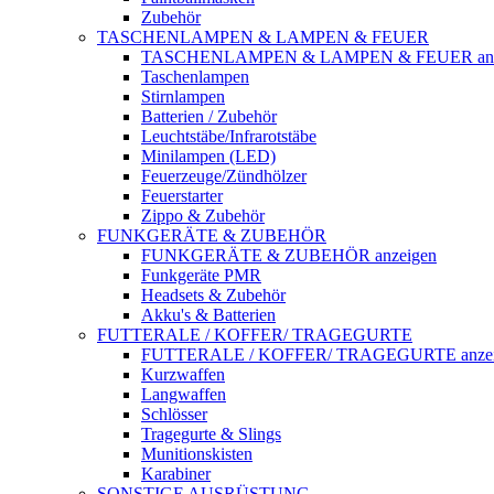
Zubehör
TASCHENLAMPEN & LAMPEN & FEUER
TASCHENLAMPEN & LAMPEN & FEUER anz
Taschenlampen
Stirnlampen
Batterien / Zubehör
Leuchtstäbe/Infrarotstäbe
Minilampen (LED)
Feuerzeuge/Zündhölzer
Feuerstarter
Zippo & Zubehör
FUNKGERÄTE & ZUBEHÖR
FUNKGERÄTE & ZUBEHÖR anzeigen
Funkgeräte PMR
Headsets & Zubehör
Akku's & Batterien
FUTTERALE / KOFFER/ TRAGEGURTE
FUTTERALE / KOFFER/ TRAGEGURTE anzei
Kurzwaffen
Langwaffen
Schlösser
Tragegurte & Slings
Munitionskisten
Karabiner
SONSTIGE AUSRÜSTUNG