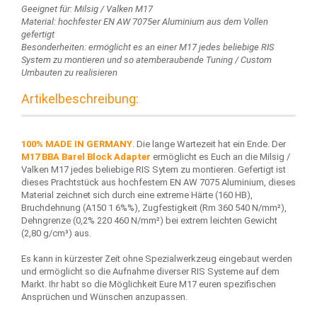
Geeignet für: Milsig / Valken M17
Material: hochfester EN AW 7075er Aluminium aus dem Vollen
gefertigt
Besonderheiten: ermöglicht es an einer M17 jedes beliebige RIS
System zu montieren und so atemberaubende Tuning / Custom
Umbauten zu realisieren
Artikelbeschreibung:
100% MADE IN GERMANY
. Die lange Wartezeit hat ein Ende. Der
M17 BBA Barel Block Adapter
ermöglicht es Euch an die Milsig /
Valken M17 jedes beliebige RIS Sytem zu montieren. Gefertigt ist
dieses Prachtstück aus hochfestem EN AW 7075 Aluminium, dieses
Material zeichnet sich durch eine extreme Härte (160 HB),
Bruchdehnung (A150 1 6%%), Zugfestigkeit (Rm 360 540 N/mm²),
Dehngrenze (0,2% 220 460 N/mm²) bei extrem leichten Gewicht
(2,80 g/cm³) aus.
Es kann in kürzester Zeit ohne Spezialwerkzeug eingebaut werden
und ermöglicht so die Aufnahme diverser RIS Systeme auf dem
Markt. Ihr habt so die Möglichkeit Eure M17 euren spezifischen
Ansprüchen und Wünschen anzupassen.