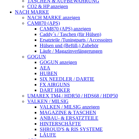
TASCHEN & AUFBEWAHRUNG
CO2 & HP anzeigen
NACH MARKE
NACH MARKE anzeigen
CAM870 (APS)
CAM870 (APS) anzeigen
Caddy´s / Taschen (für Hülsen)
Ersatzteile /Tuningparts / Accessoires
Hülsen und (Befüll-) Zubehör
Läufe / Magazinverlängerungen
GOGUN
GOGUN anzeigen
AEA
HUBEN
SIX NEEDLER / DARTIE
FX AIRGUNS
DART HIKER
UMAREX TM4 / HDR50 / HDS68 / HDP50
VALKEN / MILSIG
VALKEN / MILSIG anzeigen
MAGAZINE & TASCHEN
ANBAU- & ERSATZTEILE
HINTERSCHÄFTE
SHROUD'S & RIS SYSTEME
LÄUFE