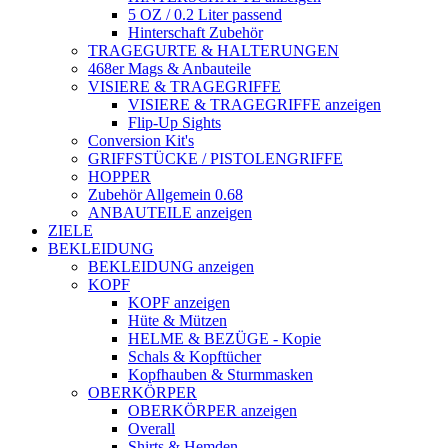
5 OZ / 0.2 Liter passend
Hinterschaft Zubehör
TRAGEGURTE & HALTERUNGEN
468er Mags & Anbauteile
VISIERE & TRAGEGRIFFE
VISIERE & TRAGEGRIFFE anzeigen
Flip-Up Sights
Conversion Kit's
GRIFFSTÜCKE / PISTOLENGRIFFE
HOPPER
Zubehör Allgemein 0.68
ANBAUTEILE anzeigen
ZIELE
BEKLEIDUNG
BEKLEIDUNG anzeigen
KOPF
KOPF anzeigen
Hüte & Mützen
HELME & BEZÜGE - Kopie
Schals & Kopftücher
Kopfhauben & Sturmmasken
OBERKÖRPER
OBERKÖRPER anzeigen
Overall
Shirts & Hemden