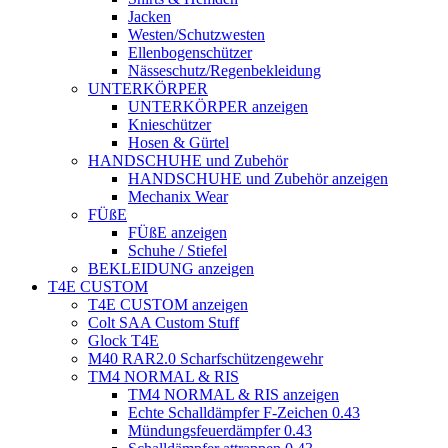
Jacken
Westen/Schutzwesten
Ellenbogenschützer
Nässeschutz/Regenbekleidung
UNTERKÖRPER
UNTERKÖRPER anzeigen
Knieschützer
Hosen & Gürtel
HANDSCHUHE und Zubehör
HANDSCHUHE und Zubehör anzeigen
Mechanix Wear
FÜßE
FÜßE anzeigen
Schuhe / Stiefel
BEKLEIDUNG anzeigen
T4E CUSTOM
T4E CUSTOM anzeigen
Colt SAA Custom Stuff
Glock T4E
M40 RAR2.0 Scharfschützengewehr
TM4 NORMAL & RIS
TM4 NORMAL & RIS anzeigen
Echte Schalldämpfer F-Zeichen 0.43
Mündungsfeuerdämpfer 0.43