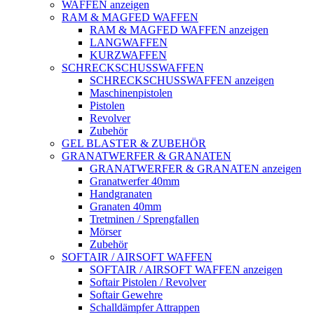
WAFFEN anzeigen
RAM & MAGFED WAFFEN
RAM & MAGFED WAFFEN anzeigen
LANGWAFFEN
KURZWAFFEN
SCHRECKSCHUSSWAFFEN
SCHRECKSCHUSSWAFFEN anzeigen
Maschinenpistolen
Pistolen
Revolver
Zubehör
GEL BLASTER & ZUBEHÖR
GRANATWERFER & GRANATEN
GRANATWERFER & GRANATEN anzeigen
Granatwerfer 40mm
Handgranaten
Granaten 40mm
Tretminen / Sprengfallen
Mörser
Zubehör
SOFTAIR / AIRSOFT WAFFEN
SOFTAIR / AIRSOFT WAFFEN anzeigen
Softair Pistolen / Revolver
Softair Gewehre
Schalldämpfer Attrappen