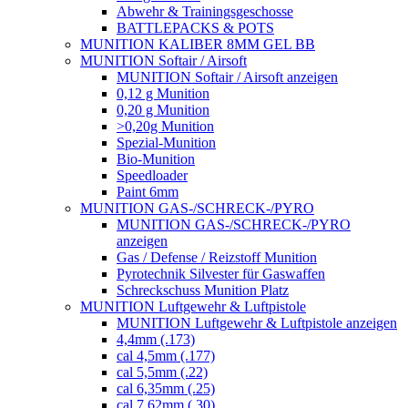
Abwehr & Trainingsgeschosse
BATTLEPACKS & POTS
MUNITION KALIBER 8MM GEL BB
MUNITION Softair / Airsoft
MUNITION Softair / Airsoft anzeigen
0,12 g Munition
0,20 g Munition
>0,20g Munition
Spezial-Munition
Bio-Munition
Speedloader
Paint 6mm
MUNITION GAS-/SCHRECK-/PYRO
MUNITION GAS-/SCHRECK-/PYRO
anzeigen
Gas / Defense / Reizstoff Munition
Pyrotechnik Silvester für Gaswaffen
Schreckschuss Munition Platz
MUNITION Luftgewehr & Luftpistole
MUNITION Luftgewehr & Luftpistole anzeigen
4,4mm (.173)
cal 4,5mm (.177)
cal 5,5mm (.22)
cal 6,35mm (.25)
cal 7,62mm (.30)