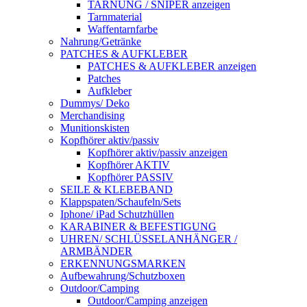
TARNUNG / SNIPER anzeigen
Tarnmaterial
Waffentarnfarbe
Nahrung/Getränke
PATCHES & AUFKLEBER
PATCHES & AUFKLEBER anzeigen
Patches
Aufkleber
Dummys/ Deko
Merchandising
Munitionskisten
Kopfhörer aktiv/passiv
Kopfhörer aktiv/passiv anzeigen
Kopfhörer AKTIV
Kopfhörer PASSIV
SEILE & KLEBEBAND
Klappspaten/Schaufeln/Sets
Iphone/ iPad Schutzhüllen
KARABINER & BEFESTIGUNG
UHREN/ SCHLÜSSELANHÄNGER /
ARMBÄNDER
ERKENNUNGSMARKEN
Aufbewahrung/Schutzboxen
Outdoor/Camping
Outdoor/Camping anzeigen