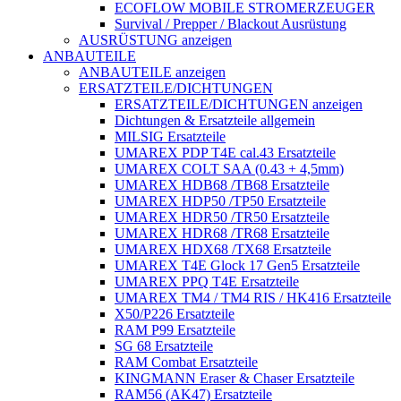
ECOFLOW MOBILE STROMERZEUGER
Survival / Prepper / Blackout Ausrüstung
AUSRÜSTUNG anzeigen
ANBAUTEILE
ANBAUTEILE anzeigen
ERSATZTEILE/DICHTUNGEN
ERSATZTEILE/DICHTUNGEN anzeigen
Dichtungen & Ersatzteile allgemein
MILSIG Ersatzteile
UMAREX PDP T4E cal.43 Ersatzteile
UMAREX COLT SAA (0.43 + 4,5mm)
UMAREX HDB68 /TB68 Ersatzteile
UMAREX HDP50 /TP50 Ersatzteile
UMAREX HDR50 /TR50 Ersatzteile
UMAREX HDR68 /TR68 Ersatzteile
UMAREX HDX68 /TX68 Ersatzteile
UMAREX T4E Glock 17 Gen5 Ersatzteile
UMAREX PPQ T4E Ersatzteile
UMAREX TM4 / TM4 RIS / HK416 Ersatzteile
X50/P226 Ersatzteile
RAM P99 Ersatzteile
SG 68 Ersatzteile
RAM Combat Ersatzteile
KINGMANN Eraser & Chaser Ersatzteile
RAM56 (AK47) Ersatzteile