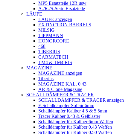
MP5 Ersatzteile 12R usw
A-/R-/S-Serie Ersatzteile
LÄUFE
LÄUFE anzeigen
EXTINCTION BARRELS
MILSIG
TIPPMANN
HONORCORE
468
TIBERIUS
CARMATECH
TM4 & TM4 RIS
MAGAZINE
MAGAZINE anzeigen
Tiberius
MAGAZINE KAL. 0.43
AR & Clone Magazine
SCHALLDÄMPFER & TRACER
SCHALLDÄMPFER & TRACER anzeigen
F-Schalldämpfer Softair 6mm
Schalldämpfer Kaliber 4.5 & 5.5mm
Tracer Kaliber 0.43 & Gelblaster
Schalldämpfer für Kaliber 6mm Waffen
Schalldämpfer für Kaliber 0.43 Waffen
Schalldämpfer für Kaliber 0.50 Waffen