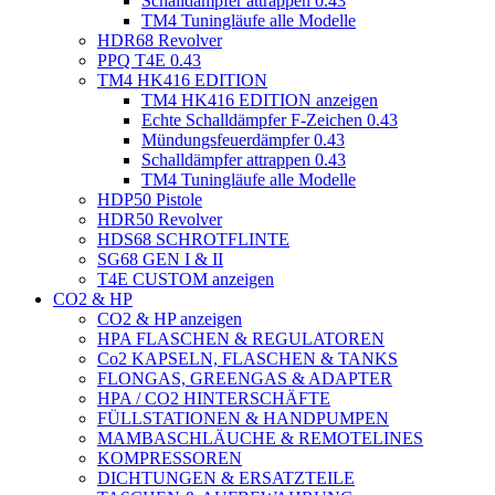
Schalldämpfer attrappen 0.43
TM4 Tuningläufe alle Modelle
HDR68 Revolver
PPQ T4E 0.43
TM4 HK416 EDITION
TM4 HK416 EDITION anzeigen
Echte Schalldämpfer F-Zeichen 0.43
Mündungsfeuerdämpfer 0.43
Schalldämpfer attrappen 0.43
TM4 Tuningläufe alle Modelle
HDP50 Pistole
HDR50 Revolver
HDS68 SCHROTFLINTE
SG68 GEN I & II
T4E CUSTOM anzeigen
CO2 & HP
CO2 & HP anzeigen
HPA FLASCHEN & REGULATOREN
Co2 KAPSELN, FLASCHEN & TANKS
FLONGAS, GREENGAS & ADAPTER
HPA / CO2 HINTERSCHÄFTE
FÜLLSTATIONEN & HANDPUMPEN
MAMBASCHLÄUCHE & REMOTELINES
KOMPRESSOREN
DICHTUNGEN & ERSATZTEILE