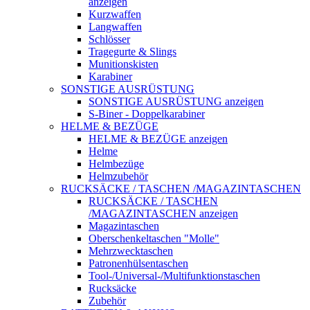
anzeigen
Kurzwaffen
Langwaffen
Schlösser
Tragegurte & Slings
Munitionskisten
Karabiner
SONSTIGE AUSRÜSTUNG
SONSTIGE AUSRÜSTUNG anzeigen
S-Biner - Doppelkarabiner
HELME & BEZÜGE
HELME & BEZÜGE anzeigen
Helme
Helmbezüge
Helmzubehör
RUCKSÄCKE / TASCHEN /MAGAZINTASCHEN
RUCKSÄCKE / TASCHEN
/MAGAZINTASCHEN anzeigen
Magazintaschen
Oberschenkeltaschen "Molle"
Mehrzwecktaschen
Patronenhülsentaschen
Tool-/Universal-/Multifunktionstaschen
Rucksäcke
Zubehör