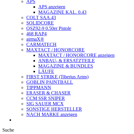
APS
APS anzeigen
MAGAZINE KAL. 0.43
COLT SAA.43
SOLIDCORE
QSZ92-9 0.50er Pistole
468 RAP4
airmaX®
CARMATECH
MAXTACT / HONORCORE
MAXTACT / HONORCORE anzeigen
ANBAU- & ERSATZTEILE
MAGAZINE & BUNDLES
LÄUFE
FIRST STRIKE (Tiberius Arms)
GOBLIN PAINTBALL
TIPPMANN
ERASER & CHASER
CCM SSR SNIPER
SIG SAUER MCX
SONSTIGE HERSTELLER
NACH MARKE anzeigen
Suche