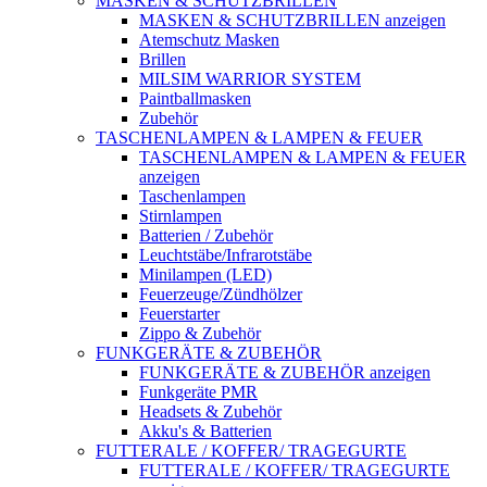
MASKEN & SCHUTZBRILLEN
MASKEN & SCHUTZBRILLEN anzeigen
Atemschutz Masken
Brillen
MILSIM WARRIOR SYSTEM
Paintballmasken
Zubehör
TASCHENLAMPEN & LAMPEN & FEUER
TASCHENLAMPEN & LAMPEN & FEUER
anzeigen
Taschenlampen
Stirnlampen
Batterien / Zubehör
Leuchtstäbe/Infrarotstäbe
Minilampen (LED)
Feuerzeuge/Zündhölzer
Feuerstarter
Zippo & Zubehör
FUNKGERÄTE & ZUBEHÖR
FUNKGERÄTE & ZUBEHÖR anzeigen
Funkgeräte PMR
Headsets & Zubehör
Akku's & Batterien
FUTTERALE / KOFFER/ TRAGEGURTE
FUTTERALE / KOFFER/ TRAGEGURTE