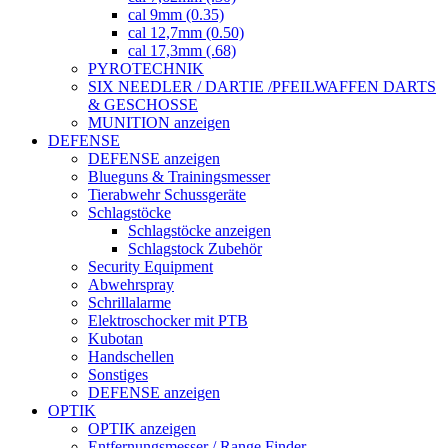
cal 9mm (0.35)
cal 12,7mm (0.50)
cal 17,3mm (.68)
PYROTECHNIK
SIX NEEDLER / DARTIE /PFEILWAFFEN DARTS
& GESCHOSSE
MUNITION anzeigen
DEFENSE
DEFENSE anzeigen
Blueguns & Trainingsmesser
Tierabwehr Schussgeräte
Schlagstöcke
Schlagstöcke anzeigen
Schlagstock Zubehör
Security Equipment
Abwehrspray
Schrillalarme
Elektroschocker mit PTB
Kubotan
Handschellen
Sonstiges
DEFENSE anzeigen
OPTIK
OPTIK anzeigen
Entfernungsmesser / Range Finder