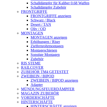
Schalldämpfer für Kaliber 0.68 Waffen
Schalldämpfer Zubehör
FRONTGRIFFE
FRONTGRIFFE anzeigen
Schwarz / Black
Desert / TAN
Oliv / OD
MONTAGEN
MONTAGEN anzeigen
Erhöhungen / Riser
Zielfernrohrmontagen
Montageschienen
Sonstige Montagen
Zubehör
RIS STEME
RAILCOVER
ZUBEHÖR TM4 GETESTET
ZWEIBEIN / BIPOD
ZWEIBEIN / BIPOD anzeigen
Adapter
MÜNDUNGSFEUERDÄMPFER
MAGAZIN ZUBEHÖR
VORDERSCHÄFTE
HINTERSCHÄFTE
HINTERSCHÄFTE anzeigen