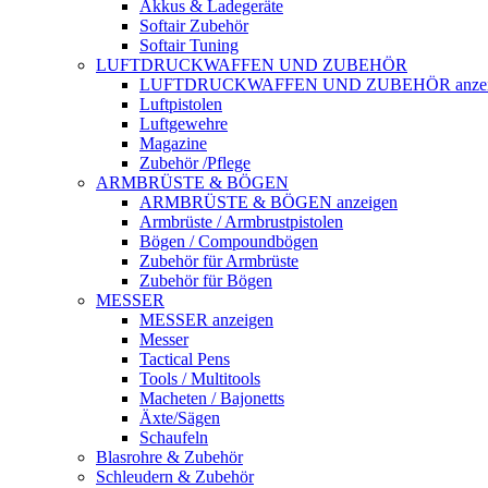
Akkus & Ladegeräte
Softair Zubehör
Softair Tuning
LUFTDRUCKWAFFEN UND ZUBEHÖR
LUFTDRUCKWAFFEN UND ZUBEHÖR anzei
Luftpistolen
Luftgewehre
Magazine
Zubehör /Pflege
ARMBRÜSTE & BÖGEN
ARMBRÜSTE & BÖGEN anzeigen
Armbrüste / Armbrustpistolen
Bögen / Compoundbögen
Zubehör für Armbrüste
Zubehör für Bögen
MESSER
MESSER anzeigen
Messer
Tactical Pens
Tools / Multitools
Macheten / Bajonetts
Äxte/Sägen
Schaufeln
Blasrohre & Zubehör
Schleudern & Zubehör