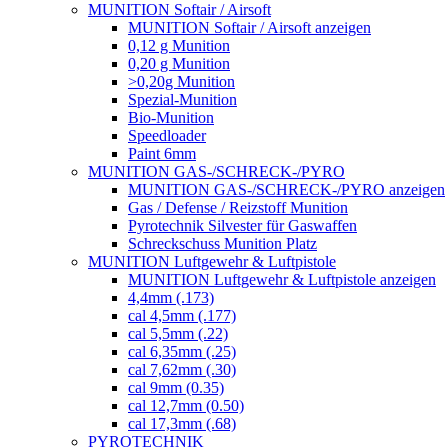
MUNITION Softair / Airsoft
MUNITION Softair / Airsoft anzeigen
0,12 g Munition
0,20 g Munition
>0,20g Munition
Spezial-Munition
Bio-Munition
Speedloader
Paint 6mm
MUNITION GAS-/SCHRECK-/PYRO
MUNITION GAS-/SCHRECK-/PYRO anzeigen
Gas / Defense / Reizstoff Munition
Pyrotechnik Silvester für Gaswaffen
Schreckschuss Munition Platz
MUNITION Luftgewehr & Luftpistole
MUNITION Luftgewehr & Luftpistole anzeigen
4,4mm (.173)
cal 4,5mm (.177)
cal 5,5mm (.22)
cal 6,35mm (.25)
cal 7,62mm (.30)
cal 9mm (0.35)
cal 12,7mm (0.50)
cal 17,3mm (.68)
PYROTECHNIK