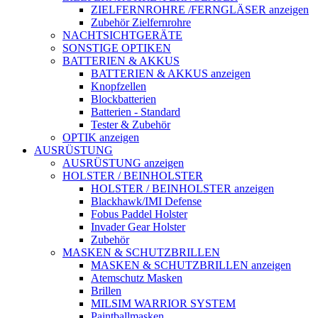
ZIELFERNROHRE /FERNGLÄSER anzeigen
Zubehör Zielfernrohre
NACHTSICHTGERÄTE
SONSTIGE OPTIKEN
BATTERIEN & AKKUS
BATTERIEN & AKKUS anzeigen
Knopfzellen
Blockbatterien
Batterien - Standard
Tester & Zubehör
OPTIK anzeigen
AUSRÜSTUNG
AUSRÜSTUNG anzeigen
HOLSTER / BEINHOLSTER
HOLSTER / BEINHOLSTER anzeigen
Blackhawk/IMI Defense
Fobus Paddel Holster
Invader Gear Holster
Zubehör
MASKEN & SCHUTZBRILLEN
MASKEN & SCHUTZBRILLEN anzeigen
Atemschutz Masken
Brillen
MILSIM WARRIOR SYSTEM
Paintballmasken