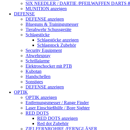
SIX NEEDLER / DARTIE /PFEILWAFFEN DARTS
MUNITION anzeigen
DEFENSE
DEFENSE anzeigen
Blueguns & Trainingsmesser
Tierabwehr Schussgeräte
Schlagstöcke
Schlagstöcke anzeigen
Schlagstock Zubehör
Security Equipment
Abwehrspray
Schrillalarme
Elektroschocker mit PTB
Kubotan
Handschellen
Sonstiges
DEFENSE anzeigen
OPTIK
OPTIK anzeigen
Entfernungsmesser / Range Finder
Laser Einschießhilfe / Bore Sighter
RED DOTS
RED DOTS anzeigen
Red dot Zubehör
ZIELFERNROHRE /FERNGLÄSER