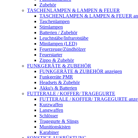
Zubehör
TASCHENLAMPEN & LAMPEN & FEUER
TASCHENLAMPEN & LAMPEN & FEUER anz
Taschenlampen
Stirnlampen
Batterien / Zubehör
Leuchtstäbe/Infrarotstäbe
Minilampen (LED)
Feuerzeuge/Zündhölzer
Feuerstarter
Zippo & Zubehör
FUNKGERÄTE & ZUBEHÖR
FUNKGERÄTE & ZUBEHÖR anzeigen
Funkgeräte PMR
Headsets & Zubehör
Akku's & Batterien
FUTTERALE / KOFFER/ TRAGEGURTE
FUTTERALE / KOFFER/ TRAGEGURTE anzei
Kurzwaffen
Langwaffen
Schlösser
Tragegurte & Slings
Munitionskisten
Karabiner
SONSTIGE AUSRÜSTUNG