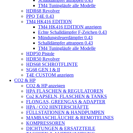
Schalldämpfer attrappen 0.43
TM4 Tuningläufe alle Modelle
HDR68 Revolver
PPQ T4E 0.43
TM4 HK416 EDITION
TM4 HK416 EDITION anzeigen
Echte Schalldämpfer F-Zeichen 0.43
Mündungsfeuerdämpfer 0.43
Schalldämpfer attrappen 0.43
TM4 Tuningläufe alle Modelle
HDP50 Pistole
HDR50 Revolver
HDS68 SCHROTFLINTE
SG68 GEN I & II
T4E CUSTOM anzeigen
CO2 & HP
CO2 & HP anzeigen
HPA FLASCHEN & REGULATOREN
Co2 KAPSELN, FLASCHEN & TANKS
FLONGAS, GREENGAS & ADAPTER
HPA / CO2 HINTERSCHÄFTE
FÜLLSTATIONEN & HANDPUMPEN
MAMBASCHLÄUCHE & REMOTELINES
KOMPRESSOREN
DICHTUNGEN & ERSATZTEILE