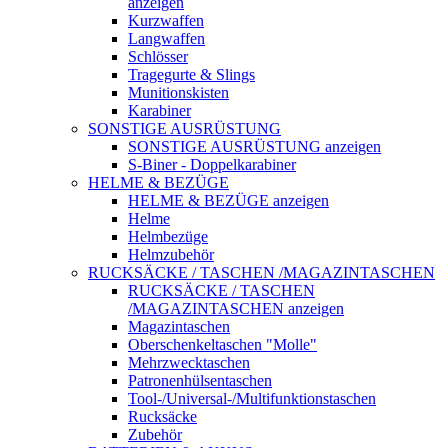
anzeigen
Kurzwaffen
Langwaffen
Schlösser
Tragegurte & Slings
Munitionskisten
Karabiner
SONSTIGE AUSRÜSTUNG
SONSTIGE AUSRÜSTUNG anzeigen
S-Biner - Doppelkarabiner
HELME & BEZÜGE
HELME & BEZÜGE anzeigen
Helme
Helmbezüge
Helmzubehör
RUCKSÄCKE / TASCHEN /MAGAZINTASCHEN
RUCKSÄCKE / TASCHEN
/MAGAZINTASCHEN anzeigen
Magazintaschen
Oberschenkeltaschen "Molle"
Mehrzwecktaschen
Patronenhülsentaschen
Tool-/Universal-/Multifunktionstaschen
Rucksäcke
Zubehör