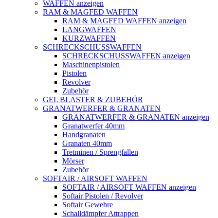
WAFFEN anzeigen
RAM & MAGFED WAFFEN
RAM & MAGFED WAFFEN anzeigen
LANGWAFFEN
KURZWAFFEN
SCHRECKSCHUSSWAFFEN
SCHRECKSCHUSSWAFFEN anzeigen
Maschinenpistolen
Pistolen
Revolver
Zubehör
GEL BLASTER & ZUBEHÖR
GRANATWERFER & GRANATEN
GRANATWERFER & GRANATEN anzeigen
Granatwerfer 40mm
Handgranaten
Granaten 40mm
Tretminen / Sprengfallen
Mörser
Zubehör
SOFTAIR / AIRSOFT WAFFEN
SOFTAIR / AIRSOFT WAFFEN anzeigen
Softair Pistolen / Revolver
Softair Gewehre
Schalldämpfer Attrappen