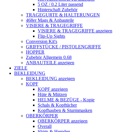
5 OZ / 0.2 Liter passend
Hinterschaft Zubehör
TRAGEGURTE & HALTERUNGEN
468er Mags & Anbauteile
VISIERE & TRAGEGRIFFE
VISIERE & TRAGEGRIFFE anzeigen
Flip-Up Sights
Conversion Kit's
GRIFFSTÜCKE / PISTOLENGRIFFE
HOPPER
Zubehör Allgemein 0.68
ANBAUTEILE anzeigen
ZIELE
BEKLEIDUNG
BEKLEIDUNG anzeigen
KOPF
KOPF anzeigen
Hüte & Mützen
HELME & BEZÜGE - Kopie
Schals & Kopftücher
Kopfhauben & Sturmmasken
OBERKÖRPER
OBERKÖRPER anzeigen
Overall
Shirts & Hemden