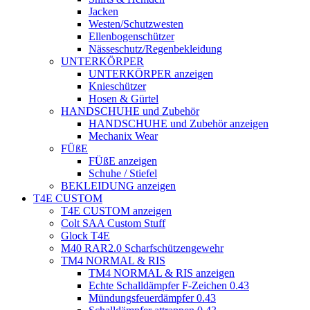
Jacken
Westen/Schutzwesten
Ellenbogenschützer
Nässeschutz/Regenbekleidung
UNTERKÖRPER
UNTERKÖRPER anzeigen
Knieschützer
Hosen & Gürtel
HANDSCHUHE und Zubehör
HANDSCHUHE und Zubehör anzeigen
Mechanix Wear
FÜßE
FÜßE anzeigen
Schuhe / Stiefel
BEKLEIDUNG anzeigen
T4E CUSTOM
T4E CUSTOM anzeigen
Colt SAA Custom Stuff
Glock T4E
M40 RAR2.0 Scharfschützengewehr
TM4 NORMAL & RIS
TM4 NORMAL & RIS anzeigen
Echte Schalldämpfer F-Zeichen 0.43
Mündungsfeuerdämpfer 0.43