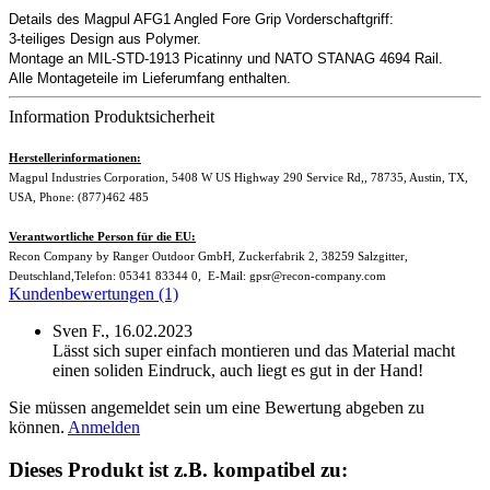
Details des Magpul AFG1 Angled Fore Grip Vorderschaftgriff:
3-teiliges Design aus Polymer.
Montage an MIL-STD-1913 Picatinny und NATO STANAG 4694 Rail.
Alle Montageteile im Lieferumfang enthalten.
Information Produktsicherheit
Herstellerinformationen:
Magpul Industries Corporation, 5408 W US Highway 290 Service Rd,, 78735, Austin, TX,
USA, Phone: (877)462 485
Verantwortliche Person für die EU:
Recon Company by Ranger Outdoor GmbH, Zuckerfabrik 2, 38259 Salzgitter,
Deutschland,Telefon: 05341 83344 0, E-Mail: gpsr@recon-company.com
Kundenbewertungen (1)
Sven F.,
16.02.2023
Lässt sich super einfach montieren und das Material macht
einen soliden Eindruck, auch liegt es gut in der Hand!
Sie müssen angemeldet sein um eine Bewertung abgeben zu
können.
Anmelden
Dieses Produkt ist z.B. kompatibel zu: