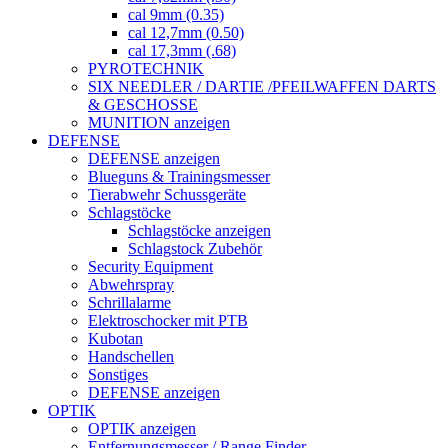
cal 9mm (0.35)
cal 12,7mm (0.50)
cal 17,3mm (.68)
PYROTECHNIK
SIX NEEDLER / DARTIE /PFEILWAFFEN DARTS
& GESCHOSSE
MUNITION anzeigen
DEFENSE
DEFENSE anzeigen
Blueguns & Trainingsmesser
Tierabwehr Schussgeräte
Schlagstöcke
Schlagstöcke anzeigen
Schlagstock Zubehör
Security Equipment
Abwehrspray
Schrillalarme
Elektroschocker mit PTB
Kubotan
Handschellen
Sonstiges
DEFENSE anzeigen
OPTIK
OPTIK anzeigen
Entfernungsmesser / Range Finder