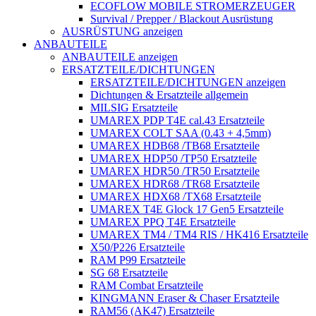
ECOFLOW MOBILE STROMERZEUGER
Survival / Prepper / Blackout Ausrüstung
AUSRÜSTUNG anzeigen
ANBAUTEILE
ANBAUTEILE anzeigen
ERSATZTEILE/DICHTUNGEN
ERSATZTEILE/DICHTUNGEN anzeigen
Dichtungen & Ersatzteile allgemein
MILSIG Ersatzteile
UMAREX PDP T4E cal.43 Ersatzteile
UMAREX COLT SAA (0.43 + 4,5mm)
UMAREX HDB68 /TB68 Ersatzteile
UMAREX HDP50 /TP50 Ersatzteile
UMAREX HDR50 /TR50 Ersatzteile
UMAREX HDR68 /TR68 Ersatzteile
UMAREX HDX68 /TX68 Ersatzteile
UMAREX T4E Glock 17 Gen5 Ersatzteile
UMAREX PPQ T4E Ersatzteile
UMAREX TM4 / TM4 RIS / HK416 Ersatzteile
X50/P226 Ersatzteile
RAM P99 Ersatzteile
SG 68 Ersatzteile
RAM Combat Ersatzteile
KINGMANN Eraser & Chaser Ersatzteile
RAM56 (AK47) Ersatzteile