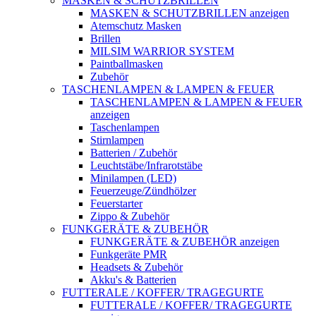
MASKEN & SCHUTZBRILLEN
MASKEN & SCHUTZBRILLEN anzeigen
Atemschutz Masken
Brillen
MILSIM WARRIOR SYSTEM
Paintballmasken
Zubehör
TASCHENLAMPEN & LAMPEN & FEUER
TASCHENLAMPEN & LAMPEN & FEUER
anzeigen
Taschenlampen
Stirnlampen
Batterien / Zubehör
Leuchtstäbe/Infrarotstäbe
Minilampen (LED)
Feuerzeuge/Zündhölzer
Feuerstarter
Zippo & Zubehör
FUNKGERÄTE & ZUBEHÖR
FUNKGERÄTE & ZUBEHÖR anzeigen
Funkgeräte PMR
Headsets & Zubehör
Akku's & Batterien
FUTTERALE / KOFFER/ TRAGEGURTE
FUTTERALE / KOFFER/ TRAGEGURTE