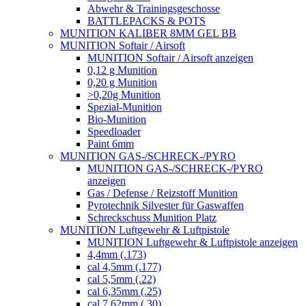
Abwehr & Trainingsgeschosse
BATTLEPACKS & POTS
MUNITION KALIBER 8MM GEL BB
MUNITION Softair / Airsoft
MUNITION Softair / Airsoft anzeigen
0,12 g Munition
0,20 g Munition
>0,20g Munition
Spezial-Munition
Bio-Munition
Speedloader
Paint 6mm
MUNITION GAS-/SCHRECK-/PYRO
MUNITION GAS-/SCHRECK-/PYRO
anzeigen
Gas / Defense / Reizstoff Munition
Pyrotechnik Silvester für Gaswaffen
Schreckschuss Munition Platz
MUNITION Luftgewehr & Luftpistole
MUNITION Luftgewehr & Luftpistole anzeigen
4,4mm (.173)
cal 4,5mm (.177)
cal 5,5mm (.22)
cal 6,35mm (.25)
cal 7,62mm (.30)