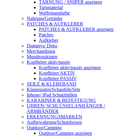
TARNUNG / SNIPER anzeigen
Tarnmaterial
Waffentarnfarbe
Nahrung/Getränke
PATCHES & AUFKLEBER
PATCHES & AUFKLEBER anzeigen
Patches
Aufkleber
Dummys/ Deko
Merchandising
Munitionskisten
Kopfhörer aktiv/passiv
Kopfhörer aktiv/passiv anzeigen
Kopfhörer AKTIV
Kopfhörer PASSIV
SEILE & KLEBEBAND
Klappspaten/Schaufeln/Sets
Iphone/ iPad Schutzhüllen
KARABINER & BEFESTIGUNG
UHREN/ SCHLÜSSELANHÄNGER /
ARMBÄNDER
ERKENNUNGSMARKEN
Aufbewahrung/Schutzboxen
Outdoor/Camping
Outdoor/Camping anzeigen