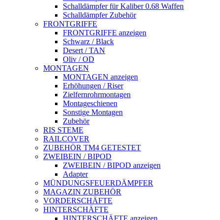
Schalldämpfer für Kaliber 0.68 Waffen
Schalldämpfer Zubehör
FRONTGRIFFE
FRONTGRIFFE anzeigen
Schwarz / Black
Desert / TAN
Oliv / OD
MONTAGEN
MONTAGEN anzeigen
Erhöhungen / Riser
Zielfernrohrmontagen
Montageschienen
Sonstige Montagen
Zubehör
RIS STEME
RAILCOVER
ZUBEHÖR TM4 GETESTET
ZWEIBEIN / BIPOD
ZWEIBEIN / BIPOD anzeigen
Adapter
MÜNDUNGSFEUERDÄMPFER
MAGAZIN ZUBEHÖR
VORDERSCHÄFTE
HINTERSCHÄFTE
HINTERSCHÄFTE anzeigen