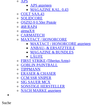
APS
APS anzeigen
MAGAZINE KAL. 0.43
COLT SAA.43
SOLIDCORE
QSZ92-9 0.50er Pistole
468 RAP4
airmaX®
CARMATECH
MAXTACT / HONORCORE
MAXTACT / HONORCORE anzeigen
ANBAU- & ERSATZTEILE
MAGAZINE & BUNDLES
LÄUFE
FIRST STRIKE (Tiberius Arms)
GOBLIN PAINTBALL
TIPPMANN
ERASER & CHASER
CCM SSR SNIPER
SIG SAUER MCX
SONSTIGE HERSTELLER
NACH MARKE anzeigen
Suche