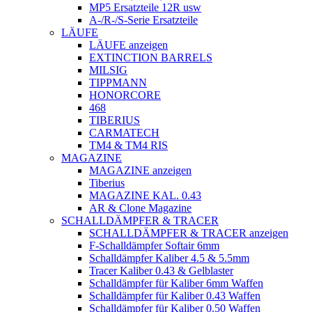
MP5 Ersatzteile 12R usw
A-/R-/S-Serie Ersatzteile
LÄUFE
LÄUFE anzeigen
EXTINCTION BARRELS
MILSIG
TIPPMANN
HONORCORE
468
TIBERIUS
CARMATECH
TM4 & TM4 RIS
MAGAZINE
MAGAZINE anzeigen
Tiberius
MAGAZINE KAL. 0.43
AR & Clone Magazine
SCHALLDÄMPFER & TRACER
SCHALLDÄMPFER & TRACER anzeigen
F-Schalldämpfer Softair 6mm
Schalldämpfer Kaliber 4.5 & 5.5mm
Tracer Kaliber 0.43 & Gelblaster
Schalldämpfer für Kaliber 6mm Waffen
Schalldämpfer für Kaliber 0.43 Waffen
Schalldämpfer für Kaliber 0.50 Waffen