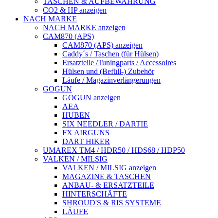
TASCHEN & AUFBEWAHRUNG
CO2 & HP anzeigen
NACH MARKE
NACH MARKE anzeigen
CAM870 (APS)
CAM870 (APS) anzeigen
Caddy´s / Taschen (für Hülsen)
Ersatzteile /Tuningparts / Accessoires
Hülsen und (Befüll-) Zubehör
Läufe / Magazinverlängerungen
GOGUN
GOGUN anzeigen
AEA
HUBEN
SIX NEEDLER / DARTIE
FX AIRGUNS
DART HIKER
UMAREX TM4 / HDR50 / HDS68 / HDP50
VALKEN / MILSIG
VALKEN / MILSIG anzeigen
MAGAZINE & TASCHEN
ANBAU- & ERSATZTEILE
HINTERSCHÄFTE
SHROUD'S & RIS SYSTEME
LÄUFE