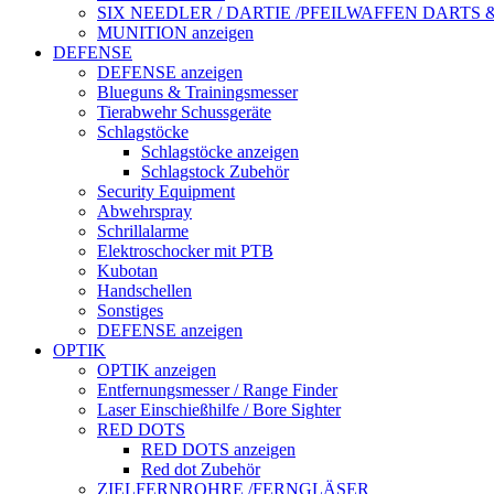
SIX NEEDLER / DARTIE /PFEILWAFFEN DARTS
MUNITION anzeigen
DEFENSE
DEFENSE anzeigen
Blueguns & Trainingsmesser
Tierabwehr Schussgeräte
Schlagstöcke
Schlagstöcke anzeigen
Schlagstock Zubehör
Security Equipment
Abwehrspray
Schrillalarme
Elektroschocker mit PTB
Kubotan
Handschellen
Sonstiges
DEFENSE anzeigen
OPTIK
OPTIK anzeigen
Entfernungsmesser / Range Finder
Laser Einschießhilfe / Bore Sighter
RED DOTS
RED DOTS anzeigen
Red dot Zubehör
ZIELFERNROHRE /FERNGLÄSER