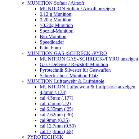
MUNITION Softair / Airsoft
MUNITION Softair / Airsoft anzeigen
0,12 g Munition
0,20 g Munition
>0,20g Munition
Spezial-Munition
Bio-Munition
Speedloader
Paint 6mm
MUNITION GAS-/SCHRECK-/PYRO
MUNITION GAS-/SCHRECK-/PYRO anzeigen
Gas / Defense / Reizstoff Munition
Pyrotechnik Silvester für Gaswaffen
Schreckschuss Munition Platz
MUNITION Luftgewehr & Luftpistole
MUNITION Luftgewehr & Luftpistole anzeigen
4,4mm (.173)
cal 4,5mm (.177)
cal 5,5mm (.22)
cal 6,35mm (.25)
cal 7,62mm (.30)
cal 9mm (0.35)
cal 12,7mm (0.50)
cal 17,3mm (.68)
PYROTECHNIK