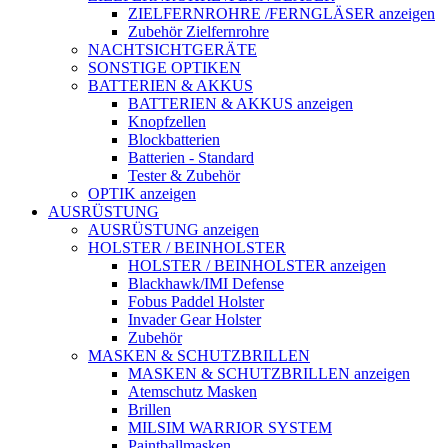
ZIELFERNROHRE /FERNGLÄSER anzeigen
Zubehör Zielfernrohre
NACHTSICHTGERÄTE
SONSTIGE OPTIKEN
BATTERIEN & AKKUS
BATTERIEN & AKKUS anzeigen
Knopfzellen
Blockbatterien
Batterien - Standard
Tester & Zubehör
OPTIK anzeigen
AUSRÜSTUNG
AUSRÜSTUNG anzeigen
HOLSTER / BEINHOLSTER
HOLSTER / BEINHOLSTER anzeigen
Blackhawk/IMI Defense
Fobus Paddel Holster
Invader Gear Holster
Zubehör
MASKEN & SCHUTZBRILLEN
MASKEN & SCHUTZBRILLEN anzeigen
Atemschutz Masken
Brillen
MILSIM WARRIOR SYSTEM
Paintballmasken