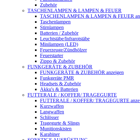
Zubehör
TASCHENLAMPEN & LAMPEN & FEUER
TASCHENLAMPEN & LAMPEN & FEUER anz
Taschenlampen
Stirnlampen
Batterien / Zubehör
Leuchtstäbe/Infrarotstäbe
Minilampen (LED)
Feuerzeuge/Zündhölzer
Feuerstarter
Zippo & Zubehör
FUNKGERÄTE & ZUBEHÖR
FUNKGERÄTE & ZUBEHÖR anzeigen
Funkgeräte PMR
Headsets & Zubehör
Akku's & Batterien
FUTTERALE / KOFFER/ TRAGEGURTE
FUTTERALE / KOFFER/ TRAGEGURTE anzei
Kurzwaffen
Langwaffen
Schlösser
Tragegurte & Slings
Munitionskisten
Karabiner
SONSTIGE AUSRÜSTUNG