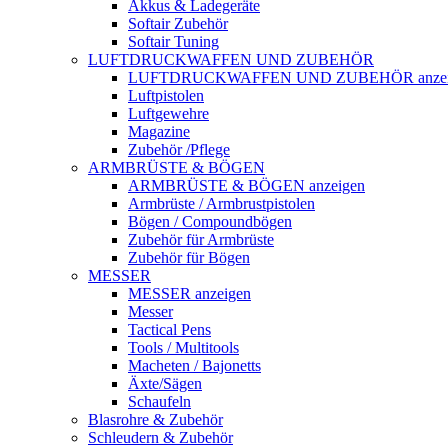
Akkus & Ladegeräte
Softair Zubehör
Softair Tuning
LUFTDRUCKWAFFEN UND ZUBEHÖR
LUFTDRUCKWAFFEN UND ZUBEHÖR anzei
Luftpistolen
Luftgewehre
Magazine
Zubehör /Pflege
ARMBRÜSTE & BÖGEN
ARMBRÜSTE & BÖGEN anzeigen
Armbrüste / Armbrustpistolen
Bögen / Compoundbögen
Zubehör für Armbrüste
Zubehör für Bögen
MESSER
MESSER anzeigen
Messer
Tactical Pens
Tools / Multitools
Macheten / Bajonetts
Äxte/Sägen
Schaufeln
Blasrohre & Zubehör
Schleudern & Zubehör