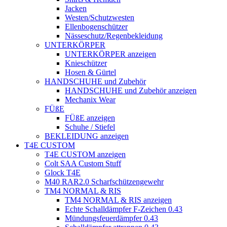
Jacken
Westen/Schutzwesten
Ellenbogenschützer
Nässeschutz/Regenbekleidung
UNTERKÖRPER
UNTERKÖRPER anzeigen
Knieschützer
Hosen & Gürtel
HANDSCHUHE und Zubehör
HANDSCHUHE und Zubehör anzeigen
Mechanix Wear
FÜßE
FÜßE anzeigen
Schuhe / Stiefel
BEKLEIDUNG anzeigen
T4E CUSTOM
T4E CUSTOM anzeigen
Colt SAA Custom Stuff
Glock T4E
M40 RAR2.0 Scharfschützengewehr
TM4 NORMAL & RIS
TM4 NORMAL & RIS anzeigen
Echte Schalldämpfer F-Zeichen 0.43
Mündungsfeuerdämpfer 0.43