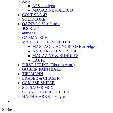
APS
APS anzeigen
MAGAZINE KAL. 0.43
COLT SAA.43
SOLIDCORE
QSZ92-9 0.50er Pistole
468 RAP4
airmaX®
CARMATECH
MAXTACT / HONORCORE
MAXTACT / HONORCORE anzeigen
ANBAU- & ERSATZTEILE
MAGAZINE & BUNDLES
LÄUFE
FIRST STRIKE (Tiberius Arms)
GOBLIN PAINTBALL
TIPPMANN
ERASER & CHASER
CCM SSR SNIPER
SIG SAUER MCX
SONSTIGE HERSTELLER
NACH MARKE anzeigen
Suche