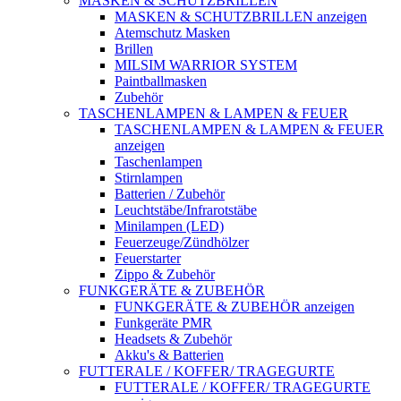
MASKEN & SCHUTZBRILLEN
MASKEN & SCHUTZBRILLEN anzeigen
Atemschutz Masken
Brillen
MILSIM WARRIOR SYSTEM
Paintballmasken
Zubehör
TASCHENLAMPEN & LAMPEN & FEUER
TASCHENLAMPEN & LAMPEN & FEUER
anzeigen
Taschenlampen
Stirnlampen
Batterien / Zubehör
Leuchtstäbe/Infrarotstäbe
Minilampen (LED)
Feuerzeuge/Zündhölzer
Feuerstarter
Zippo & Zubehör
FUNKGERÄTE & ZUBEHÖR
FUNKGERÄTE & ZUBEHÖR anzeigen
Funkgeräte PMR
Headsets & Zubehör
Akku's & Batterien
FUTTERALE / KOFFER/ TRAGEGURTE
FUTTERALE / KOFFER/ TRAGEGURTE