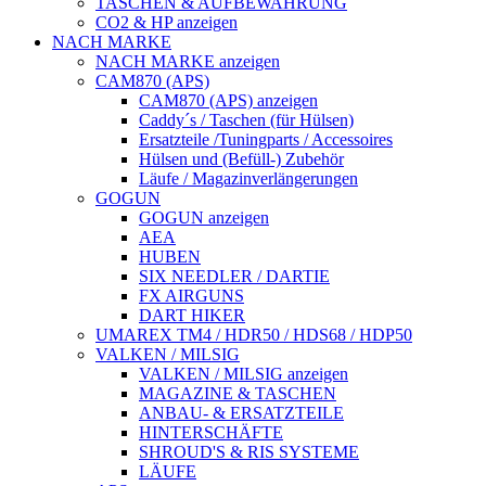
TASCHEN & AUFBEWAHRUNG
CO2 & HP anzeigen
NACH MARKE
NACH MARKE anzeigen
CAM870 (APS)
CAM870 (APS) anzeigen
Caddy´s / Taschen (für Hülsen)
Ersatzteile /Tuningparts / Accessoires
Hülsen und (Befüll-) Zubehör
Läufe / Magazinverlängerungen
GOGUN
GOGUN anzeigen
AEA
HUBEN
SIX NEEDLER / DARTIE
FX AIRGUNS
DART HIKER
UMAREX TM4 / HDR50 / HDS68 / HDP50
VALKEN / MILSIG
VALKEN / MILSIG anzeigen
MAGAZINE & TASCHEN
ANBAU- & ERSATZTEILE
HINTERSCHÄFTE
SHROUD'S & RIS SYSTEME
LÄUFE