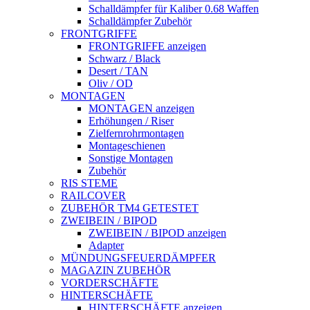
Schalldämpfer für Kaliber 0.68 Waffen
Schalldämpfer Zubehör
FRONTGRIFFE
FRONTGRIFFE anzeigen
Schwarz / Black
Desert / TAN
Oliv / OD
MONTAGEN
MONTAGEN anzeigen
Erhöhungen / Riser
Zielfernrohrmontagen
Montageschienen
Sonstige Montagen
Zubehör
RIS STEME
RAILCOVER
ZUBEHÖR TM4 GETESTET
ZWEIBEIN / BIPOD
ZWEIBEIN / BIPOD anzeigen
Adapter
MÜNDUNGSFEUERDÄMPFER
MAGAZIN ZUBEHÖR
VORDERSCHÄFTE
HINTERSCHÄFTE
HINTERSCHÄFTE anzeigen