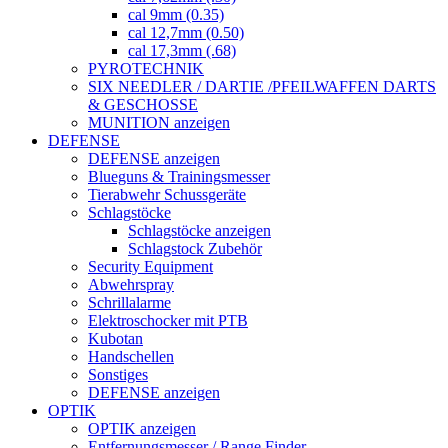
cal 9mm (0.35)
cal 12,7mm (0.50)
cal 17,3mm (.68)
PYROTECHNIK
SIX NEEDLER / DARTIE /PFEILWAFFEN DARTS
& GESCHOSSE
MUNITION anzeigen
DEFENSE
DEFENSE anzeigen
Blueguns & Trainingsmesser
Tierabwehr Schussgeräte
Schlagstöcke
Schlagstöcke anzeigen
Schlagstock Zubehör
Security Equipment
Abwehrspray
Schrillalarme
Elektroschocker mit PTB
Kubotan
Handschellen
Sonstiges
DEFENSE anzeigen
OPTIK
OPTIK anzeigen
Entfernungsmesser / Range Finder