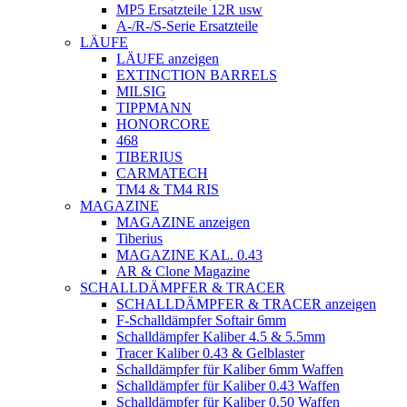
MP5 Ersatzteile 12R usw
A-/R-/S-Serie Ersatzteile
LÄUFE
LÄUFE anzeigen
EXTINCTION BARRELS
MILSIG
TIPPMANN
HONORCORE
468
TIBERIUS
CARMATECH
TM4 & TM4 RIS
MAGAZINE
MAGAZINE anzeigen
Tiberius
MAGAZINE KAL. 0.43
AR & Clone Magazine
SCHALLDÄMPFER & TRACER
SCHALLDÄMPFER & TRACER anzeigen
F-Schalldämpfer Softair 6mm
Schalldämpfer Kaliber 4.5 & 5.5mm
Tracer Kaliber 0.43 & Gelblaster
Schalldämpfer für Kaliber 6mm Waffen
Schalldämpfer für Kaliber 0.43 Waffen
Schalldämpfer für Kaliber 0.50 Waffen