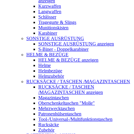
anzeigen
Kurzwaffen
Langwaffen
Schlösser
Tragegurte & Slings
Munitionskisten
Karabiner
SONSTIGE AUSRÜSTUNG
SONSTIGE AUSRÜSTUNG anzeigen
S-Biner - Doppelkarabiner
HELME & BEZÜGE
HELME & BEZÜGE anzeigen
Helme
Helmbezüge
Helmzubehör
RUCKSÄCKE / TASCHEN /MAGAZINTASCHEN
RUCKSÄCKE / TASCHEN
/MAGAZINTASCHEN anzeigen
Magazintaschen
Oberschenkeltaschen "Molle"
Mehrzwecktaschen
Patronenhülsentaschen
Tool-/Universal-/Multifunktionstaschen
Rucksäcke
Zubehör