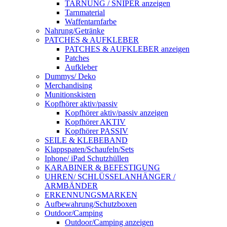
TARNUNG / SNIPER anzeigen
Tarnmaterial
Waffentarnfarbe
Nahrung/Getränke
PATCHES & AUFKLEBER
PATCHES & AUFKLEBER anzeigen
Patches
Aufkleber
Dummys/ Deko
Merchandising
Munitionskisten
Kopfhörer aktiv/passiv
Kopfhörer aktiv/passiv anzeigen
Kopfhörer AKTIV
Kopfhörer PASSIV
SEILE & KLEBEBAND
Klappspaten/Schaufeln/Sets
Iphone/ iPad Schutzhüllen
KARABINER & BEFESTIGUNG
UHREN/ SCHLÜSSELANHÄNGER /
ARMBÄNDER
ERKENNUNGSMARKEN
Aufbewahrung/Schutzboxen
Outdoor/Camping
Outdoor/Camping anzeigen