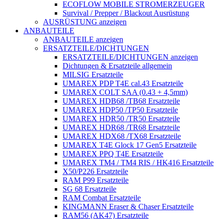
ECOFLOW MOBILE STROMERZEUGER
Survival / Prepper / Blackout Ausrüstung
AUSRÜSTUNG anzeigen
ANBAUTEILE
ANBAUTEILE anzeigen
ERSATZTEILE/DICHTUNGEN
ERSATZTEILE/DICHTUNGEN anzeigen
Dichtungen & Ersatzteile allgemein
MILSIG Ersatzteile
UMAREX PDP T4E cal.43 Ersatzteile
UMAREX COLT SAA (0.43 + 4,5mm)
UMAREX HDB68 /TB68 Ersatzteile
UMAREX HDP50 /TP50 Ersatzteile
UMAREX HDR50 /TR50 Ersatzteile
UMAREX HDR68 /TR68 Ersatzteile
UMAREX HDX68 /TX68 Ersatzteile
UMAREX T4E Glock 17 Gen5 Ersatzteile
UMAREX PPQ T4E Ersatzteile
UMAREX TM4 / TM4 RIS / HK416 Ersatzteile
X50/P226 Ersatzteile
RAM P99 Ersatzteile
SG 68 Ersatzteile
RAM Combat Ersatzteile
KINGMANN Eraser & Chaser Ersatzteile
RAM56 (AK47) Ersatzteile