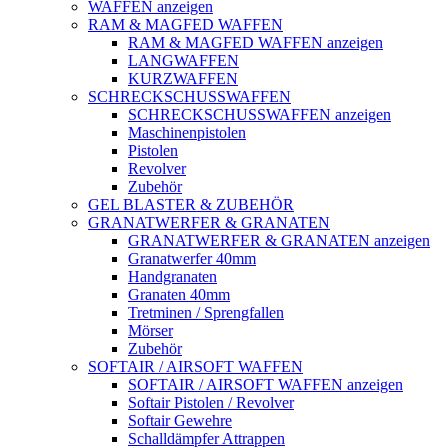
WAFFEN anzeigen
RAM & MAGFED WAFFEN
RAM & MAGFED WAFFEN anzeigen
LANGWAFFEN
KURZWAFFEN
SCHRECKSCHUSSWAFFEN
SCHRECKSCHUSSWAFFEN anzeigen
Maschinenpistolen
Pistolen
Revolver
Zubehör
GEL BLASTER & ZUBEHÖR
GRANATWERFER & GRANATEN
GRANATWERFER & GRANATEN anzeigen
Granatwerfer 40mm
Handgranaten
Granaten 40mm
Tretminen / Sprengfallen
Mörser
Zubehör
SOFTAIR / AIRSOFT WAFFEN
SOFTAIR / AIRSOFT WAFFEN anzeigen
Softair Pistolen / Revolver
Softair Gewehre
Schalldämpfer Attrappen