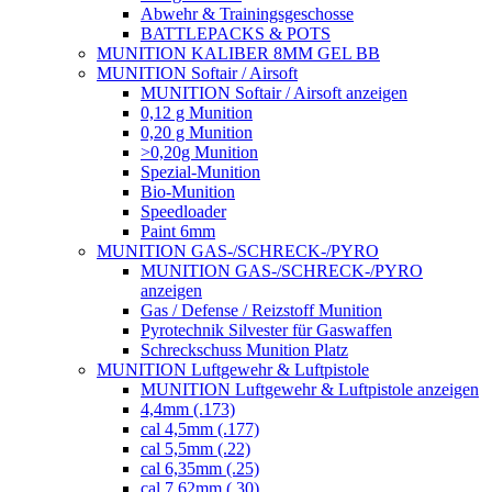
Abwehr & Trainingsgeschosse
BATTLEPACKS & POTS
MUNITION KALIBER 8MM GEL BB
MUNITION Softair / Airsoft
MUNITION Softair / Airsoft anzeigen
0,12 g Munition
0,20 g Munition
>0,20g Munition
Spezial-Munition
Bio-Munition
Speedloader
Paint 6mm
MUNITION GAS-/SCHRECK-/PYRO
MUNITION GAS-/SCHRECK-/PYRO
anzeigen
Gas / Defense / Reizstoff Munition
Pyrotechnik Silvester für Gaswaffen
Schreckschuss Munition Platz
MUNITION Luftgewehr & Luftpistole
MUNITION Luftgewehr & Luftpistole anzeigen
4,4mm (.173)
cal 4,5mm (.177)
cal 5,5mm (.22)
cal 6,35mm (.25)
cal 7,62mm (.30)