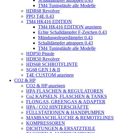
Schalldämpfer attrappen 0.43
TM4 Tuningläufe alle Modelle
HDR68 Revolver
PPQ T4E 0.43
TM4 HK416 EDITION
TM4 HK416 EDITION anzeigen
Echte Schalldämpfer F-Zeichen 0.43
Mündungsfeuerdämpfer 0.43
Schalldämpfer attrappen 0.43
TM4 Tuningläufe alle Modelle
HDP50 Pistole
HDR50 Revolver
HDS68 SCHROTFLINTE
SG68 GEN I & II
T4E CUSTOM anzeigen
CO2 & HP
CO2 & HP anzeigen
HPA FLASCHEN & REGULATOREN
Co2 KAPSELN, FLASCHEN & TANKS
FLONGAS, GREENGAS & ADAPTER
HPA / CO2 HINTERSCHÄFTE
FÜLLSTATIONEN & HANDPUMPEN
MAMBASCHLÄUCHE & REMOTELINES
KOMPRESSOREN
DICHTUNGEN & ERSATZTEILE