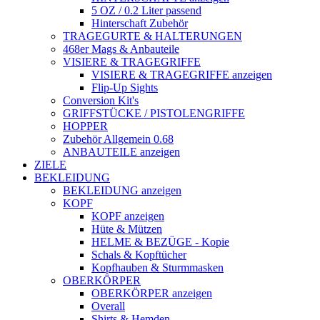
5 OZ / 0.2 Liter passend
Hinterschaft Zubehör
TRAGEGURTE & HALTERUNGEN
468er Mags & Anbauteile
VISIERE & TRAGEGRIFFE
VISIERE & TRAGEGRIFFE anzeigen
Flip-Up Sights
Conversion Kit's
GRIFFSTÜCKE / PISTOLENGRIFFE
HOPPER
Zubehör Allgemein 0.68
ANBAUTEILE anzeigen
ZIELE
BEKLEIDUNG
BEKLEIDUNG anzeigen
KOPF
KOPF anzeigen
Hüte & Mützen
HELME & BEZÜGE - Kopie
Schals & Kopftücher
Kopfhauben & Sturmmasken
OBERKÖRPER
OBERKÖRPER anzeigen
Overall
Shirts & Hemden