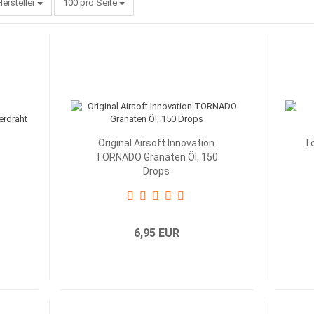
pro Seite
Hersteller
100 pro Seite
Original Airsoft Innovation
To
TORNADO Granaten Öl, 150
Drops
6,95 EUR