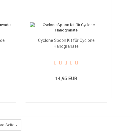
ade
Cyclone Spoon Kit für Cyclone
Handgranate
14,95 EUR
eite
pro Seite