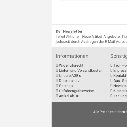
Der Newsletter
liefert Aktionen, Neue Artikel, Angebote, T
jederzeit durch Austragen der E-Mail-Adre
Informationen
Sonsti
Widerrufsrecht
Tech-Fo
Liefer- und Versandkosten
Impres
Unsere AGB's
Kontakt
Datenschutz
Gas- Sc
Sitemap
Newslet
Gefahrenguthinweise
Kleiner 
Artikel ab 18
Zahlung
Alle Preise verstehen 