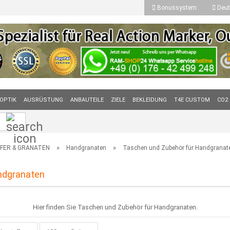
Bonussystem
Deut
OPTIK
AUSRÜSTUNG
ANBAUTEILE
ZIELE
BEKLEIDUNG
T4E CUSTOM
CO2
Suche...
»
»
FER & GRANATEN
Handgranaten
Taschen und Zubehör für Handgranat
ndgranaten
Hier finden Sie Taschen und Zubehör für Handgranaten.