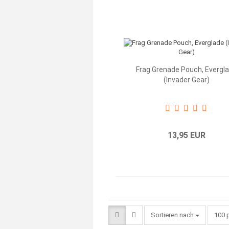
Frag Grenade Pouch, Evergl
(Invader Gear)
13,95 EUR
Sortieren nach
pro S
Sortieren nach
100 