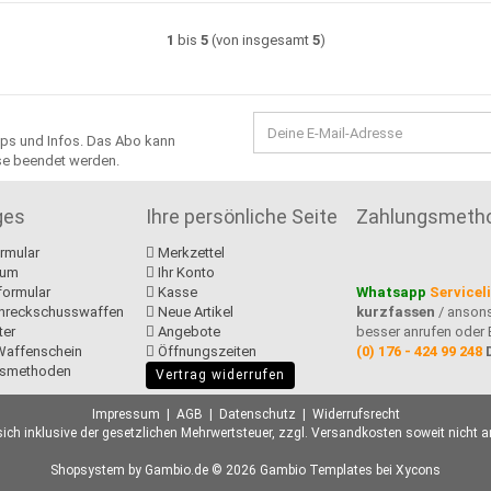
1
bis
5
(von insgesamt
5
)
ipps und Infos. Das Abo kann
sse beendet werden.
ges
Ihre persönliche Seite
Zahlungsmeth
rmular
Merkzettel
sum
Ihr Konto
formular
Kasse
Whatsapp
Servicel
hreckschusswaffen
Neue Artikel
kurzfassen
/ anson
ter
Angebote
besser anrufen oder 
Waffenschein
Öffnungszeiten
(0) 176 - 424 99 248
smethoden
Vertrag widerrufen
Impressum
|
AGB
|
Datenschutz
|
Widerrufsrecht
sich inklusive der gesetzlichen Mehrwertsteuer, zzgl.
Versandkosten
soweit nicht a
Shopsystem
by Gambio.de © 2026 Gambio Templates bei
Xycons