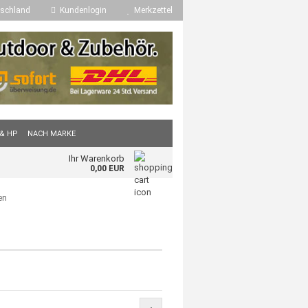
schland
Kundenlogin
Merkzettel
 & HP
NACH MARKE
Ihr Warenkorb
0,00 EUR
en