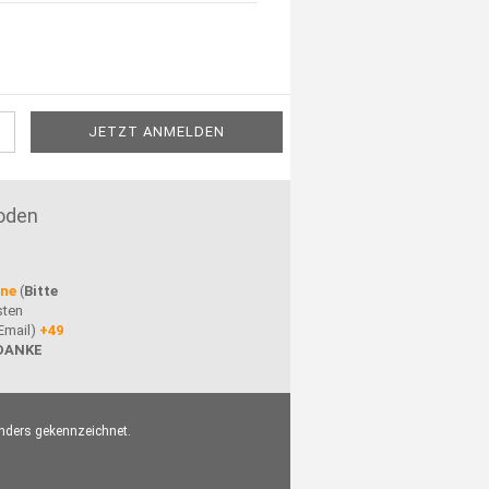
oden
ine
(
Bitte
sten
Email)
+49
DANKE
nders gekennzeichnet.