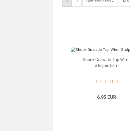
Sortieren nach
Sortieren nach
Alle 
Shock Grenade Trip Wire -
Stolperdraht
6,95 EUR